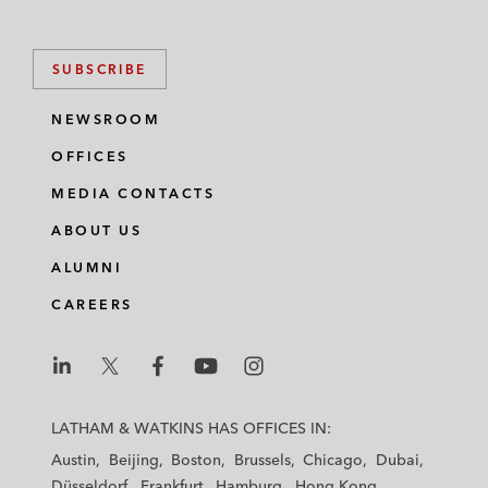
SUBSCRIBE
NEWSROOM
OFFICES
MEDIA CONTACTS
ABOUT US
ALUMNI
CAREERS
L
L
L
L
L
a
a
a
a
a
LATHAM & WATKINS HAS OFFICES IN:
t
t
t
t
t
Austin
Beijing
Boston
Brussels
Chicago
Dubai
h
h
h
h
h
Düsseldorf
Frankfurt
Hamburg
Hong Kong