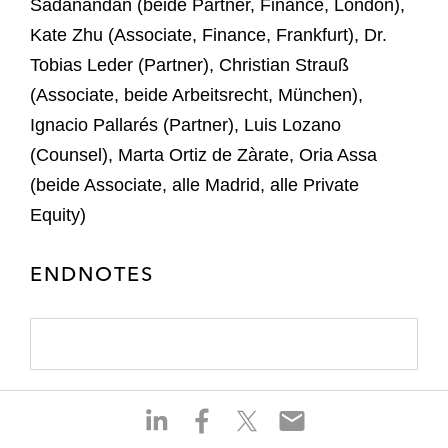
Sadanandan (beide Partner, Finance, London),
Kate Zhu (Associate, Finance, Frankfurt), Dr.
Tobias Leder (Partner), Christian Strauß
(Associate, beide Arbeitsrecht, München),
Ignacio Pallarés (Partner), Luis Lozano
(Counsel), Marta Ortiz de Zàrate, Oria Assa
(beide Associate, alle Madrid, alle Private
Equity)
ENDNOTES
S
S
S
S
h
h
h
h