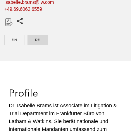
isabelle.brams@lw.com
+49.69.6062.6559
Share this pages
D
o
EN
ENGLISH
DE
GERMAN
w
n
l
o
a
d
Profile
Dr. Isabelle Brams ist Associate im Litigation &
Trial Department im Frankfurter Büro von
Latham & Watkins. Sie berät nationale und
internationale Mandanten umfassend zum