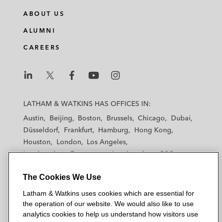
ABOUT US
ALUMNI
CAREERS
L
L
L
L
L
a
a
a
a
a
LATHAM & WATKINS HAS OFFICES IN:
t
t
t
t
t
Austin
Beijing
Boston
Brussels
Chicago
Dubai
h
h
h
h
h
Düsseldorf
Frankfurt
Hamburg
Hong Kong
a
a
a
a
a
Houston
London
Los Angeles
m
m
m
m
m
Los Angeles — Downtown
Los Angeles — GSO
&
&
&
&
&
Madrid
Manchester — GSO
Milan
Munich
W
W
W
W
W
The Cookies We Use
New York
Orange County
Paris
Riyadh
a
a
a
a
a
San Diego
San Francisco
Seoul
Silicon Valley
Latham & Watkins uses cookies which are essential for
t
t
t
t
t
Singapore
Tel Aviv
Tokyo
Washington, D.C.
the operation of our website. We would also like to use
k
k
k
k
k
analytics cookies to help us understand how visitors use
i
i
i
i
i