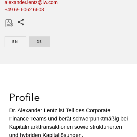
alexander.lentz@lw.com
+49.69.6062.6608
Share this pages
D
o
EN
ENGLISH
DE
GERMAN
w
n
l
o
a
d
Profile
Dr. Alexander Lentz ist Teil des Corporate
Finance Teams und berät schwerpunktmäßig bei
Kapitalmarkttransaktionen sowie strukturierten
und hybriden Kapitallösungen.