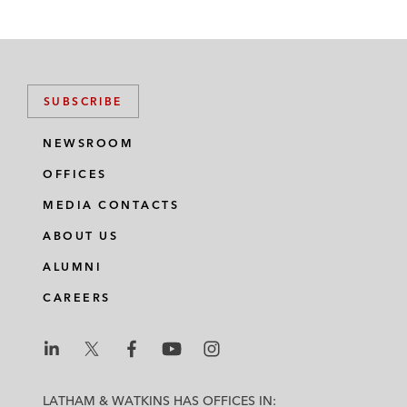
SUBSCRIBE
NEWSROOM
OFFICES
MEDIA CONTACTS
ABOUT US
ALUMNI
CAREERS
L
L
L
L
L
a
a
a
a
a
LATHAM & WATKINS HAS OFFICES IN: