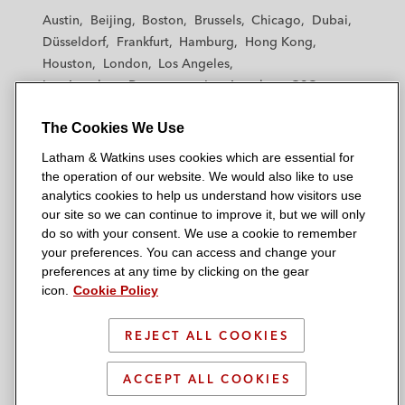
t
t
t
t
t
Austin
Beijing
Boston
Brussels
Chicago
Dubai
h
h
h
h
h
Düsseldorf
Frankfurt
Hamburg
Hong Kong
a
a
a
a
a
Houston
London
Los Angeles
m
m
m
m
m
Los Angeles — Downtown
Los Angeles — GSO
&
&
&
&
&
Madrid
Manchester — GSO
Milan
Munich
W
W
W
W
W
The Cookies We Use
New York
Orange County
Paris
Riyadh
a
a
a
a
a
San Diego
San Francisco
Seoul
Silicon Valley
Latham & Watkins uses cookies which are essential for
t
t
t
t
t
Singapore
Tel Aviv
Tokyo
Washington, D.C.
the operation of our website. We would also like to use
k
k
k
k
k
analytics cookies to help us understand how visitors use
i
i
i
i
i
our site so we can continue to improve it, but we will only
n
n
n
n
n
do so with your consent. We use a cookie to remember
s
s
s
s
s
your preferences. You can access and change your
© 2026 Latham & Watkins
L
T
F
Y
o
preferences at any time by clicking on the gear
Site Map
icon.
Cookie Policy
i
w
a
o
n
n
i
c
u
I
Privacy Policy
k
t
b
t
n
REJECT ALL COOKIES
Scam Warning
e
t
o
u
s
d
Attorney Advertising & Terms of Use
e
o
b
t
ACCEPT ALL COOKIES
i
r
k
e
a