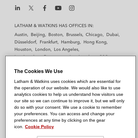
L
L
L
L
L
a
a
a
a
a
LATHAM & WATKINS HAS OFFICES IN:
t
t
t
t
t
Austin
Beijing
Boston
Brussels
Chicago
Dubai
h
h
h
h
h
Düsseldorf
Frankfurt
Hamburg
Hong Kong
a
a
a
a
a
Houston
London
Los Angeles
m
m
m
m
m
Los Angeles — Downtown
Los Angeles — GSO
&
&
&
&
&
Madrid
Manchester — GSO
Milan
Munich
W
W
W
W
W
The Cookies We Use
New York
Orange County
Paris
Riyadh
a
a
a
a
a
San Diego
San Francisco
Seoul
Silicon Valley
Latham & Watkins uses cookies which are essential for
t
t
t
t
t
Singapore
Tel Aviv
Tokyo
Washington, D.C.
the operation of our website. We would also like to use
k
k
k
k
k
analytics cookies to help us understand how visitors use
i
i
i
i
i
our site so we can continue to improve it, but we will only
n
n
n
n
n
do so with your consent. We use a cookie to remember
s
s
s
s
s
your preferences. You can access and change your
© 2026 Latham & Watkins
L
T
F
Y
o
preferences at any time by clicking on the gear
Site Map
icon.
Cookie Policy
i
w
a
o
n
n
i
c
u
I
Privacy Policy