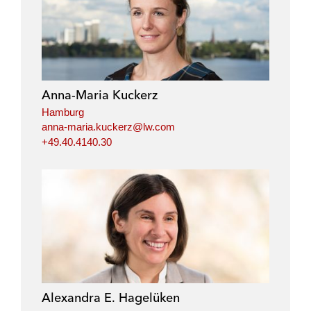
i
a
w
m
n
c
i
a
k
e
t
i
e
b
t
l
d
o
e
i
o
r
Anna-Maria Kuckerz
n
k
Hamburg
anna-maria.kuckerz@lw.com
+49.40.4140.30
Alexandra E. Hagelüken