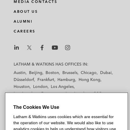
MEDIA CONTACTS
ABOUT US
ALUMNI
CAREERS
L
L
L
L
L
a
a
a
a
a
LATHAM & WATKINS HAS OFFICES IN:
t
t
t
t
t
Austin
Beijing
Boston
Brussels
Chicago
Dubai
h
h
h
h
h
Düsseldorf
Frankfurt
Hamburg
Hong Kong
a
a
a
a
a
Houston
London
Los Angeles
m
m
m
m
m
Los Angeles — Downtown
Los Angeles — GSO
&
&
&
&
&
Madrid
Manchester — GSO
Milan
Munich
W
W
W
W
W
The Cookies We Use
New York
Orange County
Paris
Riyadh
a
a
a
a
a
San Diego
San Francisco
Seoul
Silicon Valley
Latham & Watkins uses cookies which are essential for
t
t
t
t
t
Singapore
Tel Aviv
Tokyo
Washington, D.C.
the operation of our website. We would also like to use
k
k
k
k
k
analytics cookies to help us understand how visitors use