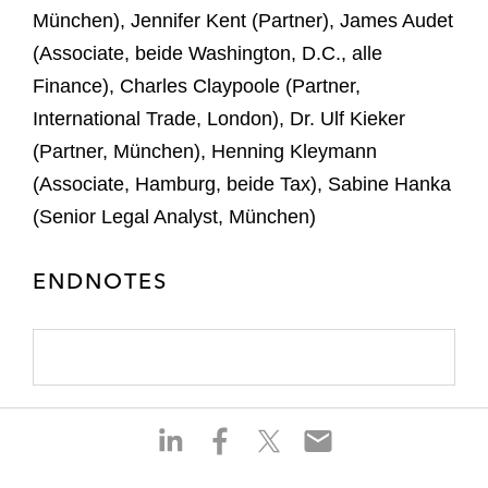
München), Jennifer Kent (Partner), James Audet
(Associate, beide Washington, D.C., alle
Finance), Charles Claypoole (Partner,
International Trade, London), Dr. Ulf Kieker
(Partner, München), Henning Kleymann
(Associate, Hamburg, beide Tax), Sabine Hanka
(Senior Legal Analyst, München)
ENDNOTES
S
S
S
S
h
h
h
h
a
a
a
a