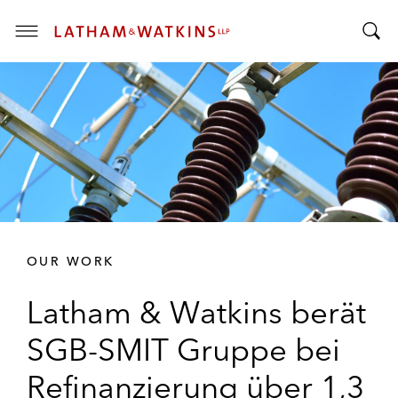
T
T
o
o
g
g
g
g
l
l
e
e
M
S
e
e
n
a
u
r
OUR WORK
c
h
Latham & Watkins berät
B
a
SGB-SMIT Gruppe bei
r
Refinanzierung über 1,3