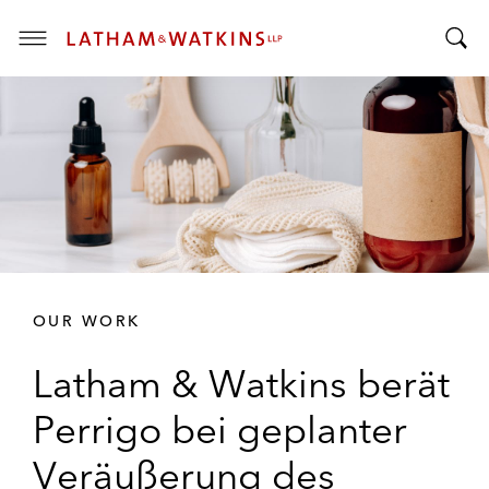
T
T
o
o
g
g
g
g
l
l
e
e
M
S
e
e
n
a
u
r
OUR WORK
c
h
Latham & Watkins berät
B
a
Perrigo bei geplanter
r
Veräußerung des