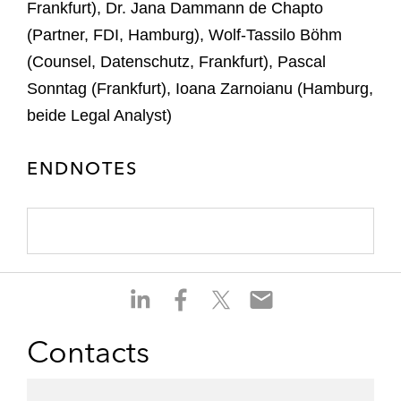
Frankfurt), Dr. Jana Dammann de Chapto
(Partner, FDI, Hamburg), Wolf-Tassilo Böhm
(Counsel, Datenschutz, Frankfurt), Pascal
Sonntag (Frankfurt), Ioana Zarnoianu (Hamburg,
beide Legal Analyst)
ENDNOTES
S
S
S
S
h
h
h
h
a
a
a
a
Contacts
r
r
r
r
e
e
e
e
o
o
o
o