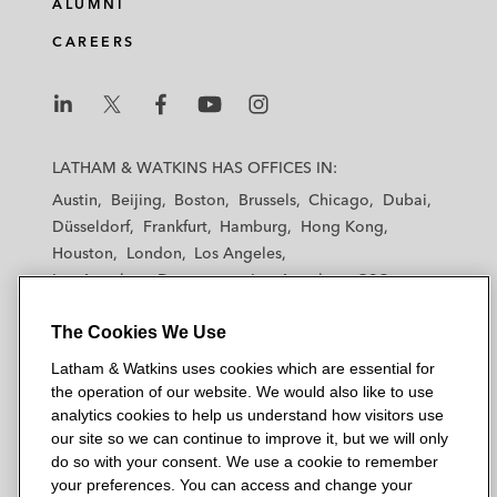
ALUMNI
CAREERS
L
L
L
L
L
a
a
a
a
a
LATHAM & WATKINS HAS OFFICES IN:
t
t
t
t
t
Austin
Beijing
Boston
Brussels
Chicago
Dubai
h
h
h
h
h
Düsseldorf
Frankfurt
Hamburg
Hong Kong
a
a
a
a
a
Houston
London
Los Angeles
m
m
m
m
m
Los Angeles — Downtown
Los Angeles — GSO
&
&
&
&
&
Madrid
Manchester — GSO
Milan
Munich
W
W
W
W
W
The Cookies We Use
New York
Orange County
Paris
Riyadh
a
a
a
a
a
San Diego
San Francisco
Seoul
Silicon Valley
Latham & Watkins uses cookies which are essential for
t
t
t
t
t
Singapore
Tel Aviv
Tokyo
Washington, D.C.
the operation of our website. We would also like to use
k
k
k
k
k
analytics cookies to help us understand how visitors use
i
i
i
i
i
our site so we can continue to improve it, but we will only
n
n
n
n
n
do so with your consent. We use a cookie to remember
s
s
s
s
s
your preferences. You can access and change your
© 2026 Latham & Watkins