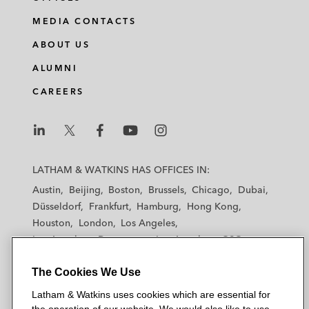
MEDIA CONTACTS
ABOUT US
ALUMNI
CAREERS
L
L
L
L
L
a
a
a
a
a
LATHAM & WATKINS HAS OFFICES IN:
t
t
t
t
t
Austin
Beijing
Boston
Brussels
Chicago
Dubai
h
h
h
h
h
Düsseldorf
Frankfurt
Hamburg
Hong Kong
a
a
a
a
a
Houston
London
Los Angeles
m
m
m
m
m
Los Angeles — Downtown
Los Angeles — GSO
&
&
&
&
&
Madrid
Manchester — GSO
Milan
Munich
W
W
W
W
W
The Cookies We Use
New York
Orange County
Paris
Riyadh
a
a
a
a
a
San Diego
San Francisco
Seoul
Silicon Valley
Latham & Watkins uses cookies which are essential for
t
t
t
t
t
Singapore
Tel Aviv
Tokyo
Washington, D.C.