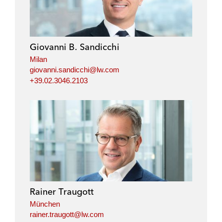
k
e
t
i
e
b
t
l
d
o
e
i
o
r
Giovanni B. Sandicchi
n
k
Milan
giovanni.sandicchi@lw.com
+39.02.3046.2103
Rainer Traugott
München
rainer.traugott@lw.com