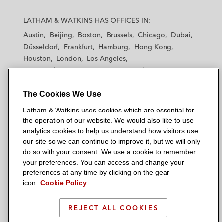
L
L
L
L
L
a
a
a
a
a
LATHAM & WATKINS HAS OFFICES IN:
t
t
t
t
t
Austin
Beijing
Boston
Brussels
Chicago
Dubai
h
h
h
h
h
Düsseldorf
Frankfurt
Hamburg
Hong Kong
a
a
a
a
a
Houston
London
Los Angeles
m
m
m
m
m
Los Angeles — Downtown
Los Angeles — GSO
&
&
&
&
&
Madrid
Manchester — GSO
Milan
Munich
W
W
W
W
W
The Cookies We Use
New York
Orange County
Paris
Riyadh
a
a
a
a
a
San Diego
San Francisco
Seoul
Silicon Valley
Latham & Watkins uses cookies which are essential for
t
t
t
t
t
Singapore
Tel Aviv
Tokyo
Washington, D.C.
the operation of our website. We would also like to use
k
k
k
k
k
analytics cookies to help us understand how visitors use
i
i
i
i
i
our site so we can continue to improve it, but we will only
n
n
n
n
n
do so with your consent. We use a cookie to remember
s
s
s
s
s
your preferences. You can access and change your
© 2026 Latham & Watkins
L
T
F
Y
o
preferences at any time by clicking on the gear
Site Map
icon.
Cookie Policy
i
w
a
o
n
n
i
c
u
I
Privacy Policy
k
t
b
t
n
REJECT ALL COOKIES
Scam Warning
e
t
o
u
s