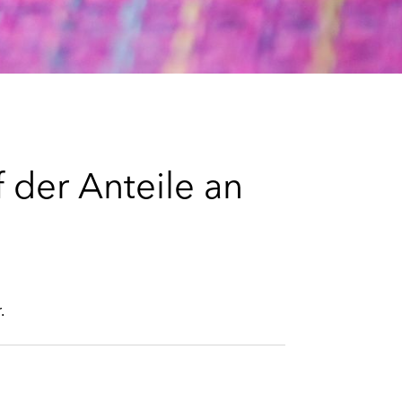
e
s
 der Anteile an
.