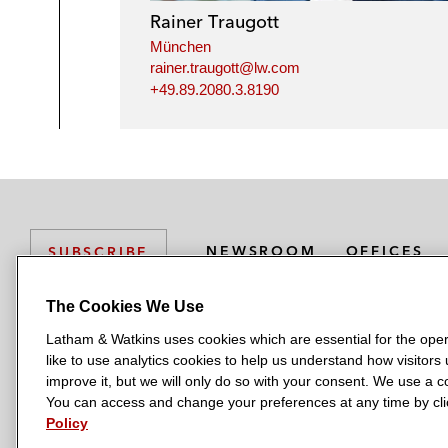
Rainer Traugott
München
rainer.traugott@lw.com
+49.89.2080.3.8190
NEWSROOM
OFFICES
SUBSCRIBE
The Cookies We Use
Latham & Watkins uses cookies which are essential for the oper
L
L
L
L
L
like to use analytics cookies to help us understand how visitors
a
a
a
a
a
LATHAM & WATKINS HAS OFFICES IN:
improve it, but we will only do so with your consent. We use a
t
t
t
t
t
You can access and change your preferences at any time by clic
Austin
Beijing
Boston
Brussels
Chicago
Dubai
Düsseldor
h
h
h
h
h
Policy
Manchester — GSO
Milan
Munich
New York
Orange Count
a
a
a
a
a