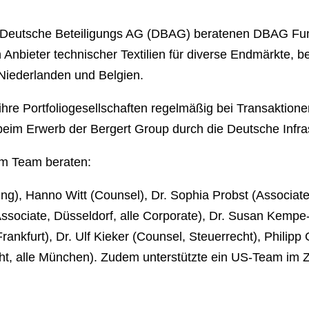
 Deutsche Beteiligungs AG (DBAG) beratenen DBAG Fun
nbieter technischer Textilien für diverse Endmärkte, ber
 Niederlanden und Belgien.
e Portfoliogesellschaften regelmäßig bei Transaktionen, z
eim Erwerb der Bergert Group durch die Deutsche Infra
em Team beraten:
rung), Hanno Witt (Counsel), Dr. Sophia Probst (Associa
Associate, Düsseldorf, alle Corporate), Dr. Susan Kempe
ankfurt), Dr. Ulf Kieker (Counsel, Steuerrecht), Philipp
recht, alle München). Zudem unterstützte ein US-Team 