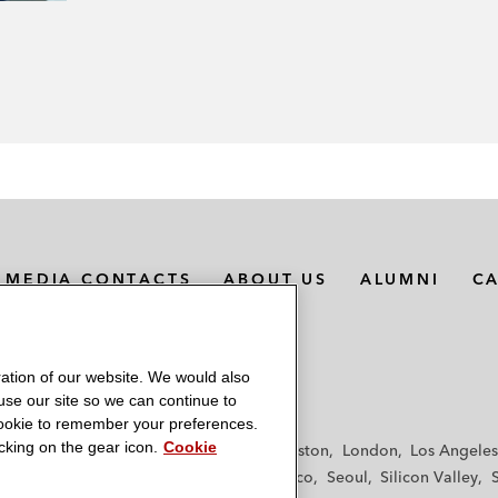
MEDIA CONTACTS
ABOUT US
ALUMNI
C
ation of our website. We would also
 use our site so we can continue to
 cookie to remember your preferences.
king on the gear icon.
Cookie
f
Frankfurt
Hamburg
Hong Kong
Houston
London
Los Angeles
y
Paris
Riyadh
San Diego
San Francisco
Seoul
Silicon Valley