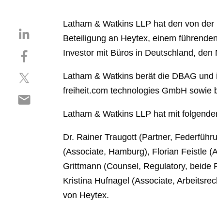
Latham & Watkins LLP hat den von der
S
Beteiligung an Heytex, einem führenden A
h
S
Investor mit Büros in Deutschland, den
a
h
r
S
a
Latham & Watkins berät die DBAG und ihr
e
h
r
o
freiheit.com technologies GmbH sowie b
S
a
e
n
h
r
o
l
Latham & Watkins LLP hat mit folgend
a
e
n
i
r
o
f
n
Dr. Rainer Traugott (Partner, Federfüh
e
n
a
k
(Associate, Hamburg), Florian Feistle (
o
t
c
e
n
Grittmann (Counsel, Regulatory, beide Fr
w
e
d
e
i
b
Kristina Hufnagel (Associate, Arbeits
i
m
t
o
n
von Heytex.
a
t
o
i
e
k