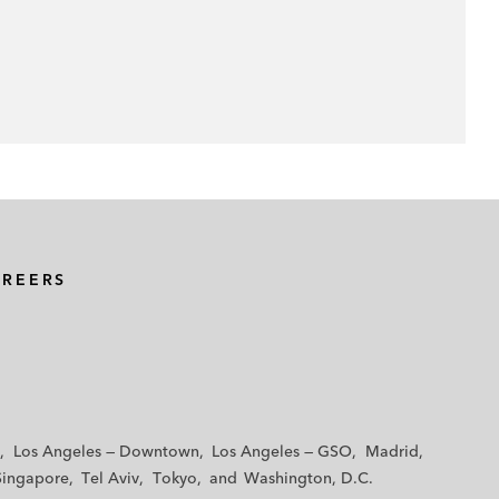
AREERS
Los Angeles — Downtown
Los Angeles — GSO
Madrid
Singapore
Tel Aviv
Tokyo
Washington, D.C.