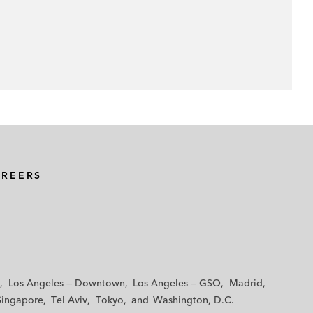
AREERS
Los Angeles — Downtown
Los Angeles — GSO
Madrid
Singapore
Tel Aviv
Tokyo
Washington, D.C.