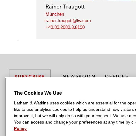
Rainer Traugott
München
rainer.traugott@lw.com
+49.89.2080.3.8190
NEWSROOM
OFFICES
SUBSCRIBE
The Cookies We Use
Latham & Watkins uses cookies which are essential for the oper
L
L
L
L
L
like to use analytics cookies to help us understand how visitors
a
a
a
a
a
LATHAM & WATKINS HAS OFFICES IN:
improve it, but we will only do so with your consent. We use a
t
t
t
t
t
You can access and change your preferences at any time by clic
Austin
Beijing
Boston
Brussels
Chicago
Dubai
Düsseldor
h
h
h
h
h
Policy
Manchester — GSO
Milan
Munich
New York
Orange Count
a
a
a
a
a