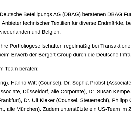
 Deutsche Beteiligungs AG (DBAG) beratenen DBAG Fun
nbieter technischer Textilien für diverse Endmärkte, ber
 Niederlanden und Belgien.
e Portfoliogesellschaften regelmäßig bei Transaktionen, z
eim Erwerb der Bergert Group durch die Deutsche Infra
em Team beraten:
rung), Hanno Witt (Counsel), Dr. Sophia Probst (Associa
Associate, Düsseldorf, alle Corporate), Dr. Susan Kempe
ankfurt), Dr. Ulf Kieker (Counsel, Steuerrecht), Philipp
recht, alle München). Zudem unterstützte ein US-Team 