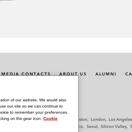
MEDIA CONTACTS
ABOUT US
ALUMNI
C
ation of our website. We would also
 use our site so we can continue to
 cookie to remember your preferences.
king on the gear icon.
Cookie
f
Frankfurt
Hamburg
Hong Kong
Houston
London
Los Angeles
y
Paris
Riyadh
San Diego
San Francisco
Seoul
Silicon Valley