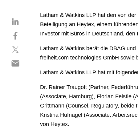
Latham & Watkins LLP hat den von der
S
Beteiligung an Heytex, einem führenden A
h
S
Investor mit Büros in Deutschland, den
a
h
r
S
a
Latham & Watkins berät die DBAG und ihr
e
h
r
o
freiheit.com technologies GmbH sowie b
S
a
e
n
h
r
o
l
Latham & Watkins LLP hat mit folgend
a
e
n
i
r
o
f
n
Dr. Rainer Traugott (Partner, Federfüh
e
n
a
k
(Associate, Hamburg), Florian Feistle (
o
t
c
e
n
Grittmann (Counsel, Regulatory, beide Fr
w
e
d
e
i
b
Kristina Hufnagel (Associate, Arbeits
i
m
t
o
n
von Heytex.
a
t
o
i
e
k