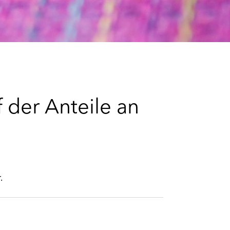
e
s
 der Anteile an
.