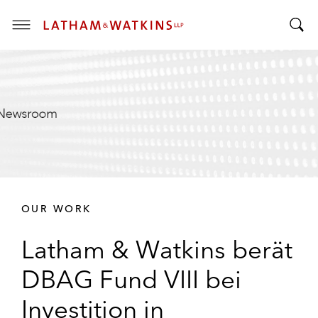
T
T
o
o
g
g
g
g
l
l
e
e
M
S
e
e
n
a
u
r
OUR WORK
c
h
Latham & Watkins berät
B
a
DBAG Fund VIII bei
r
Investition in