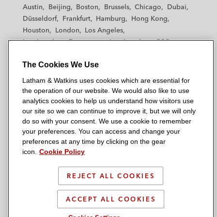
t
t
t
t
t
Austin
Beijing
Boston
Brussels
Chicago
Dubai
h
h
h
h
h
Düsseldorf
Frankfurt
Hamburg
Hong Kong
a
a
a
a
a
Houston
London
Los Angeles
m
m
m
m
m
Los Angeles — Downtown
Los Angeles — GSO
&
&
&
&
&
Madrid
Manchester — GSO
Milan
Munich
W
W
W
W
W
The Cookies We Use
New York
Orange County
Paris
Riyadh
a
a
a
a
a
San Diego
San Francisco
Seoul
Silicon Valley
Latham & Watkins uses cookies which are essential for
t
t
t
t
t
Singapore
Tel Aviv
Tokyo
Washington, D.C.
the operation of our website. We would also like to use
k
k
k
k
k
analytics cookies to help us understand how visitors use
i
i
i
i
i
our site so we can continue to improve it, but we will only
n
n
n
n
n
do so with your consent. We use a cookie to remember
s
s
s
s
s
your preferences. You can access and change your
© 2026 Latham & Watkins
L
T
F
Y
o
preferences at any time by clicking on the gear
Site Map
icon.
Cookie Policy
i
w
a
o
n
n
i
c
u
I
Privacy Policy
k
t
b
t
n
REJECT ALL COOKIES
Scam Warning
e
t
o
u
s
d
Attorney Advertising & Terms of Use
e
o
b
t
ACCEPT ALL COOKIES
i
r
k
e
a