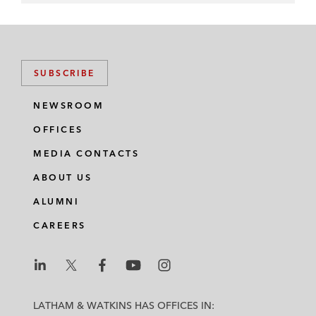
SUBSCRIBE
NEWSROOM
OFFICES
MEDIA CONTACTS
ABOUT US
ALUMNI
CAREERS
L
L
L
L
L
a
a
a
a
a
LATHAM & WATKINS HAS OFFICES IN: