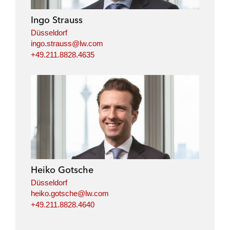
d
o
e
i
o
r
Ingo Strauss
n
k
Düsseldorf
ingo.strauss@lw.com
+49.211.8828.4635
Heiko Gotsche
Düsseldorf
heiko.gotsche@lw.com
+49.211.8828.4640