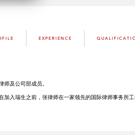
n
l
o
a
d
OFILE
EXPERIENCE
QUALIFICATI
律师及公司部成员。
在加入瑞生之前，张律师在一家领先的国际律师事务所工