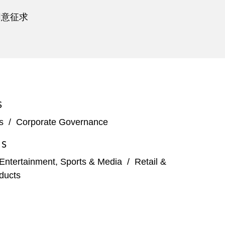
同意征求
S
s
/
Corporate Governance
ES
Entertainment, Sports & Media
/
Retail &
ducts