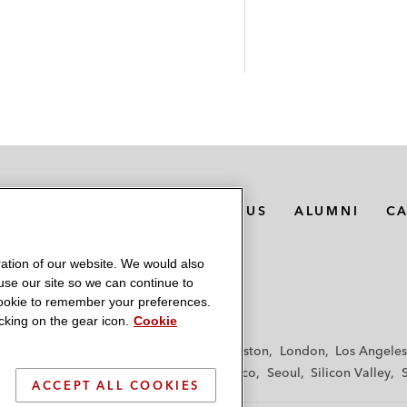
MEDIA CONTACTS
ABOUT US
ALUMNI
C
ation of our website. We would also
 use our site so we can continue to
 cookie to remember your preferences.
king on the gear icon.
Cookie
f
Frankfurt
Hamburg
Hong Kong
Houston
London
Los Angeles
y
Paris
Riyadh
San Diego
San Francisco
Seoul
Silicon Valley
ACCEPT ALL COOKIES