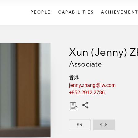
PEOPLE
CAPABILITIES
ACHIEVEMENT
Xun (Jenny) 
Associate
香港
jenny.zhang@lw.com
+852.2912.2786
Share this pages
D
o
EN
ENGLISH
中文
CHINESE
w