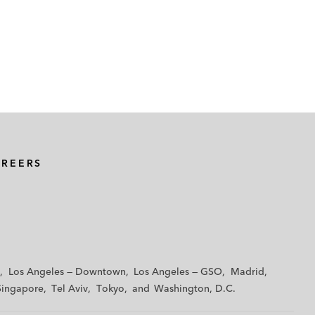
AREERS
Los Angeles — Downtown
Los Angeles — GSO
Madrid
Singapore
Tel Aviv
Tokyo
Washington, D.C.