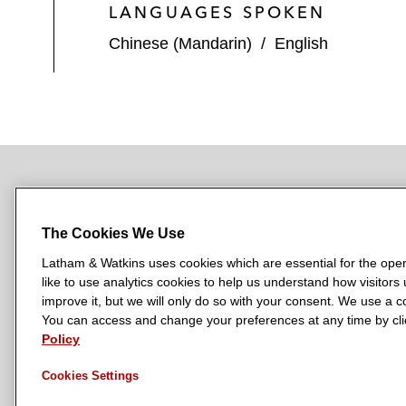
LANGUAGES SPOKEN
Chinese (Mandarin)
/
English
NEWSROOM
OFFICES
SUBSCRIBE
The Cookies We Use
Latham & Watkins uses cookies which are essential for the oper
like to use analytics cookies to help us understand how visitors
L
L
L
L
L
improve it, but we will only do so with your consent. We use a
a
a
a
a
a
You can access and change your preferences at any time by clic
LATHAM & WATKINS HAS OFFICES IN:
t
t
t
t
t
Policy
Austin
Beijing
Boston
Brussels
Chicago
Dubai
Düsseldor
h
h
h
h
h
Manchester — GSO
Milan
Munich
New York
Orange Count
Cookies Settings
a
a
a
a
a
m
m
m
m
m