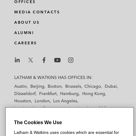
OFFICES
债券；总值6亿美元、利率为3.35%的次级
MEDIA CONTACTS
担保永续债券
ABOUT US
代表初始购买人摩根士丹利处理金界控股发
ALUMNI
行总值3.5亿美元、于2024年到期、利率为
CAREERS
7.95%的有限票据
代表舜宇光学科技（集团）有限公司处理其
发行总值4亿美元、于2026年到期、利率为
L
L
L
L
L
5.95%的可持续发展挂钩债券的项目
a
a
a
a
a
LATHAM & WATKINS HAS OFFICES IN:
t
t
t
t
t
Austin
Beijing
Boston
Brussels
Chicago
Dubai
代表中国冶金科工股份有限公司处理其发行
h
h
h
h
h
Düsseldorf
Frankfurt
Hamburg
Hong Kong
总值4亿美金、利率3.25%的担保永续证券
a
a
a
a
a
Houston
London
Los Angeles
m
m
m
m
m
的项目
Los Angeles — Downtown
Los Angeles — GSO
&
&
&
&
&
Madrid
Manchester — GSO
Milan
Munich
代表一家领先的中国科技及互联网集团处理
W
W
W
W
W
The Cookies We Use
New York
Orange County
Paris
Riyadh
a
a
a
a
a
其跨境产品有关的监管合规事宜，特别是欧
San Diego
San Francisco
Seoul
Silicon Valley
Latham & Watkins uses cookies which are essential for
t
t
t
t
t
洲《通用数据保护条例》和亚洲数据隐私合