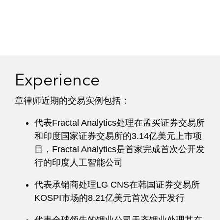
Experience
章律师近期的交易实例包括：
代表Fractal Analytics处理在孟买证券交易所
和印度国家证券交易所的3.14亿美元上市项
目，Fractal Analytics是首家完成首次公开发
行的印度人工智能公司
代表承销商处理LG CNS在韩国证券交易所
KOSPI市场的8.21亿美元首次公开发行