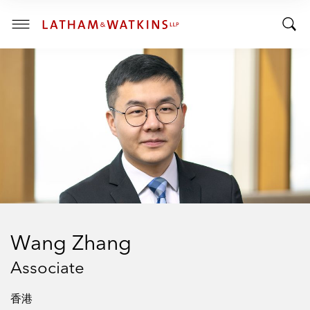
R
R
E
T
N
T
T
o
S
o
E
g
C
g
g
T
I
g
l
O
l
e
N
:
e
M
S
e
e
n
a
u
r
c
h
Wang Zhang
B
a
Associate
r
香港