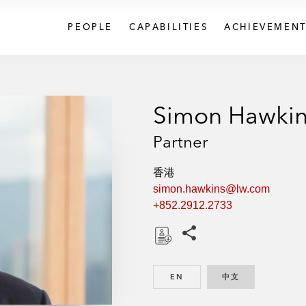
PEOPLE
CAPABILITIES
ACHIEVEMENT
Simon Hawki
Partner
香港
simon.hawkins@lw.com
+852.2912.2733
Share this pages
D
o
EN
ENGLISH
中文
CHINESE
w