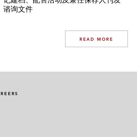
谘询文件
各种法律和监管事宜
READ MORE
推出新业务的监管问题
AREERS
品，并就香港金管局对储值设施的监管提供建议
有关的多项香港监管事宜