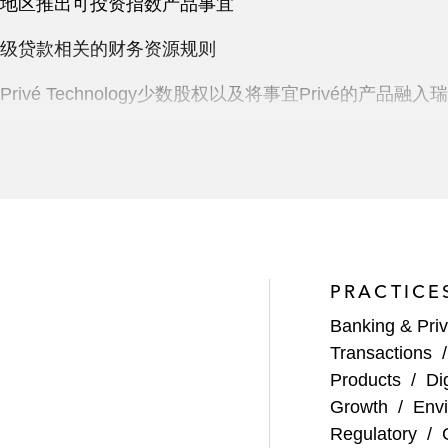
地区推出可投资指数产品事宜
级贷款相关的财务资源规则
vé Technology少数股权以及将事宜Privé的产品
业融资子公司 Raine Advisors Hong Kong Limi
资银行处理与股票回购和保证金融资项目相关的监管事
业务线违约程序相关的香港监管事宜
PRACTICE
有关的各种亚洲监管事宜
Banking & Priv
）保荐人就其监管义务以及如何处理香港证券交易所和香
Transactions
Products
/
Di
决方案平台（全球流动性及现金管理业务的一部分）的设
Growth
/
Envi
Regulatory
/