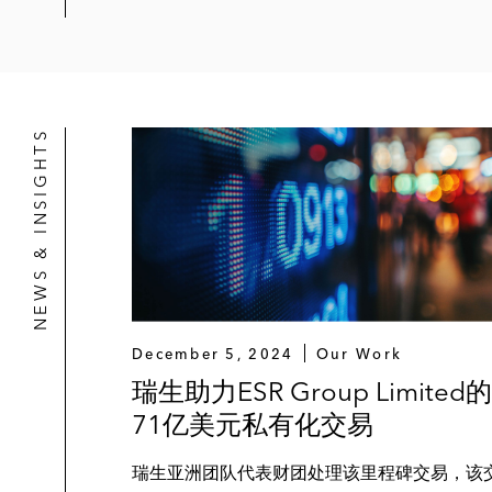
代表Voxodeus处理其NFT藏品的
代表HKbitEX处理其业务构建事
代表火币处理多项香港监管事宜，包
NEWS & INSIGHTS
代表Consensys处理与CapBri
代表一家加密货币衍生品交易所就香
代表一个总部位于香港的全球资本市
代表韩国最大互联网企业集团Kakao
December 5, 2024
Our Work
代表Blockstack 处理在香港、
瑞生助力ESR Group Limited的
发行
71亿美元私有化交易
代表Anchorage处理与其加密本地托管
瑞生亚洲团队代表财团处理该里程碑交易，该