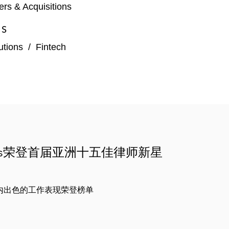
rs & Acquisitions
的区块链游戏和 Web3产品开发集团之一
ES
tutions
/
Fintech
司的投资项目并提供相关亚洲司法监管分析
与离岸加密货币交易所就交易和托管条款进行谈判
构和推出以及就Artifact Labs更广泛的 NFT 业务提供咨询
kins荣登首届亚洲十五佳律师新星
内出色的工作表现荣登榜单
（TCSP）公司事宜，并就其在香港开展加密货币托管