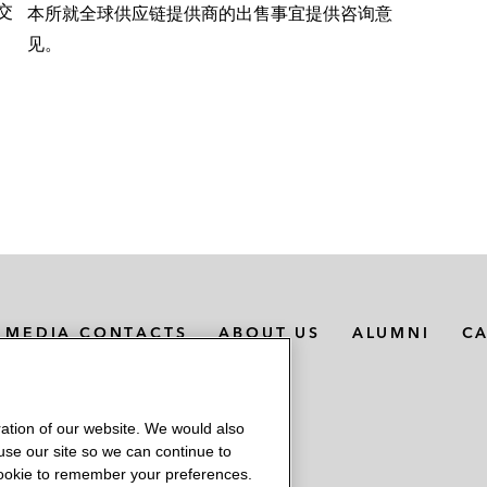
SL对香港若干加密货币的监管特征进行分析
交
本所就全球供应链提供商的出售事宜提供咨询意
见。
的美国监管事宜
成为“选择加入”制度下的持牌虚拟资产交易平台所涉及的
理其通过新加坡安排计划进行重组的项目，并解决有关
密货币及加密货币衍生品交易活动有关的各种监管事宜
理与其加密货币风险资本基金项目有关的监管事宜
MEDIA CONTACTS
ABOUT US
ALUMNI
C
客奖励计划的扩展和延伸，特别是包括新的积分积累和兑换产
扩充及国际化的项目
ation of our website. We would also
ansferWise）处理与其香港支付业务的市场推广及运营
 use our site so we can continue to
 cookie to remember your preferences.