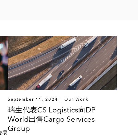
构建和推出
宜以及其向香港证监会申请取得“选择加入”制度下的虚拟资
括更新及重新起草其业务条款及其他面向客户的文档
dge和新加坡证券交易所合资创建新加坡第一个持牌货币化证券交易
港证券及期货事务监察委员会的查询提供监管建议
场和投资集团处理在新加坡建立代币化证券交易所事宜
 Corp旗下从事加密货币业务的子公司Ground X处理
September 11, 2024
Our Work
中国、新加坡和韩国发行Stacks Tokens的监管和证券法
瑞生代表CS Logistics向DP
World出售Cargo Services
业务( Anchor Labs) 相关的全球监管事宜
Group
交易