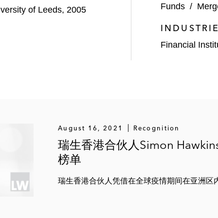
Funds
/
Merge
iversity of Leeds, 2005
oca Brands 的1.1亿美元融资项目，后者是世界领先
INDUSTRI
交易公司 Amber Group的2亿美元融资项目
Financial Insti
radigm和其他总部位于硅谷的风险投资人处理其对加密货币公
离岸持有加密货币资产项目有关的法律和监管事宜，并
和Artifact Labs处理南华早报ARTIFACTs NFT系列的架
 Sandbox元宇宙平台中的虚拟土地事宜
August 16, 2021
Recognition
瑞生香港合伙人Simon Haw
关项目的监管事宜
榜单
架构和推出
瑞生香港合伙人凭借在全球疫情期间在亚洲区
l处理其成功申请成为一家注册的香港信托或公司服务提供者