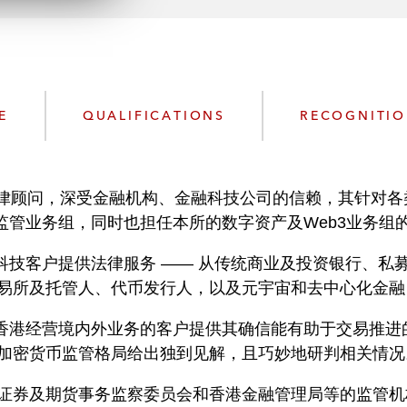
n
l
o
a
d
E
QUALIFICATIONS
RECOGNITI
验丰富的法律顾问，深受金融机构、金融科技公司的信赖，其针
金融监管业务组，同时也担任本所的数字资产及Web3业务组
金融科技客户提供法律服务 —— 从传统商业及投资银行、
易所及托管人、代币发行人，以及元宇宙和去中心化金融（
为在香港经营境内外业务的客户提供其确信能有助于交易推
加密货币监管格局给出独到见解，且巧妙地研判相关情况
香港，与证券及期货事务监察委员会和香港金融管理局等的监