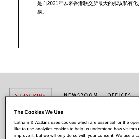
代表亚洲领先的数字资产经纪公司O
是自2021年以来香港联交所最大的拟议私有化
易。
代表OSL处理与其北美业务线有关
代表OSL处理其向香港证监会申请
代表一家全球加密借贷和交易平台处
代表Jane Street处理与其加
代表Token Bay Capital处
其他金融科技
NEWSROOM
OFFICES
SUBSCRIBE
代表AsiaMiles处理其飞行常
代表一家中国科技公司处理支付系统
The Cookies We Use
Latham & Watkins uses cookies which are essential for the oper
L
L
L
L
L
代表全球支付公司Wise（曾用名Tr
like to use analytics cookies to help us understand how visitors
a
a
a
a
a
LATHAM & WATKINS HAS OFFICES IN:
improve it, but we will only do so with your consent. We use a