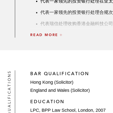
代表一家领先的投资银行处理在亚太
代表一家领先的投资银行处理合规次
代表瑞信处理收购香港金融科技公司Pri
READ MORE
代表Raine Group LLC处理其香港企
洲地区监管和合规问题提供建议
代表摩根士丹利、高盛和其他大型投
代表汇丰银行处理与市场和证券服务
QUALIFICATIONS
BAR QUALIFICATION
代表美国银行处理与其投资调研业务
Hong Kong (Solicitor)
代表多家香港首次公开募股（IPO
England and Wales (Solicitor)
代表汇丰银行处理其 流动性投资解
EDUCATION
数字资产及Web3
LPC, BPP Law School, London, 2007