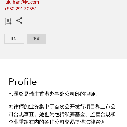
lulu.han@lw.com
+852.2912.2551
Share this pages
D
o
EN
ENGLISH
中文
CHINESE
w
n
l
o
a
d
Profile
韩露璐是瑞生香港办事处公司部的律师。
韩律师的业务集中于首次公开发行项目和上市公
司合规事宜。她也为包括私募基金、监管合规和
企业重组在内的各种公司交易提供法律咨询。