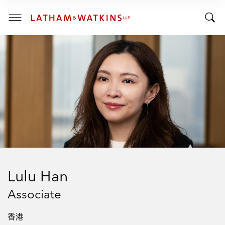
R
R
E
T
N
T
T
o
S
o
E
g
C
g
g
T
I
g
l
O
l
e
N
:
e
M
S
e
e
n
a
u
r
c
h
Lulu Han
B
a
Associate
r
香港