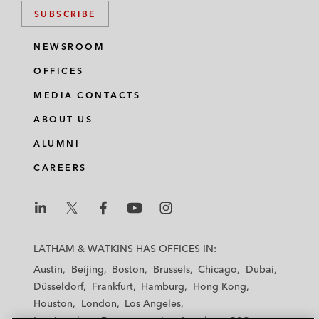
SUBSCRIBE
NEWSROOM
OFFICES
MEDIA CONTACTS
ABOUT US
ALUMNI
CAREERS
L
L
L
L
L
a
a
a
a
a
LATHAM & WATKINS HAS OFFICES IN:
t
t
t
t
t
Austin
Beijing
Boston
Brussels
Chicago
Dubai
h
h
h
h
h
Düsseldorf
Frankfurt
Hamburg
Hong Kong
a
a
a
a
a
Houston
London
Los Angeles
m
m
m
m
m