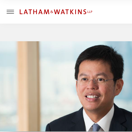
T
o
g
g
l
e
M
e
n
u