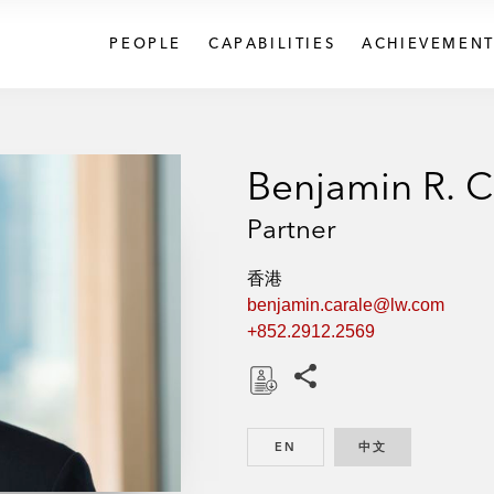
PEOPLE
CAPABILITIES
ACHIEVEMENT
Benjamin R. C
Partner
香港
benjamin.carale@lw.com
+852.2912.2569
Share this pages
D
o
EN
ENGLISH
中文
CHINESE
w