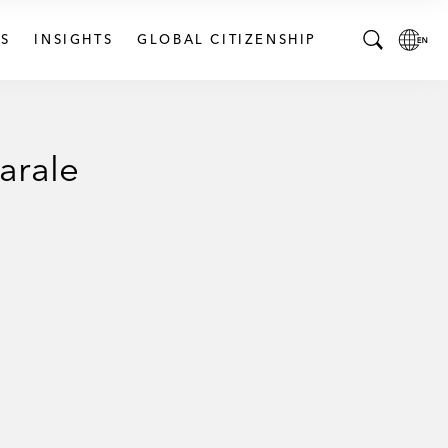
S
INSIGHTS
GLOBAL CITIZENSHIP
T
L
o
o
g
c
g
a
arale
l
l
e
L
S
a
e
n
a
g
r
u
c
a
h
g
B
e
a
p
r
a
g