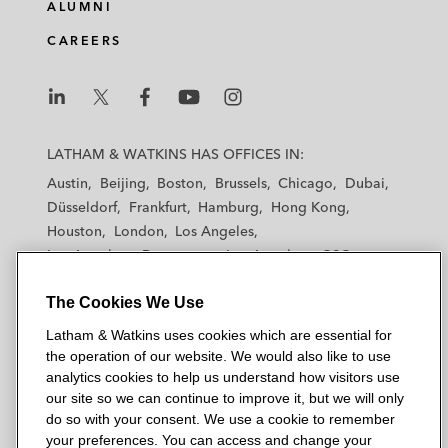
ALUMNI
CAREERS
L
L
L
L
L
a
a
a
a
a
LATHAM & WATKINS HAS OFFICES IN:
t
t
t
t
t
Austin
Beijing
Boston
Brussels
Chicago
Dubai
h
h
h
h
h
Düsseldorf
Frankfurt
Hamburg
Hong Kong
a
a
a
a
a
Houston
London
Los Angeles
m
m
m
m
m
Los Angeles — Downtown
Los Angeles — GSO
&
&
&
&
&
Madrid
Manchester — GSO
Milan
Munich
W
W
W
W
W
The Cookies We Use
New York
Orange County
Paris
Riyadh
a
a
a
a
a
San Diego
San Francisco
Seoul
Silicon Valley
Latham & Watkins uses cookies which are essential for
t
t
t
t
t
Singapore
Tel Aviv
Tokyo
Washington, D.C.
the operation of our website. We would also like to use
k
k
k
k
k
analytics cookies to help us understand how visitors use
i
i
i
i
i
our site so we can continue to improve it, but we will only
n
n
n
n
n
do so with your consent. We use a cookie to remember
s
s
s
s
s
your preferences. You can access and change your