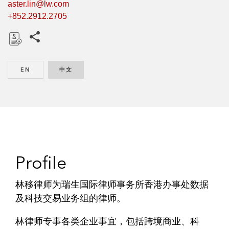
aster.lin@lw.com
+852.2912.2705
Share this pages
D
o
EN
ENGLISH
中文
CHINESE
w
n
l
o
a
d
Profile
林移律师为瑞生国际律师事务所香港办事处数据
及科技交易业务组的律师。
林律师专事各类企业事宜，包括跨境商业、科