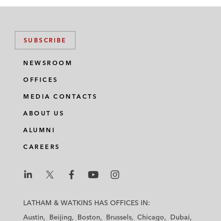
SUBSCRIBE
NEWSROOM
OFFICES
MEDIA CONTACTS
ABOUT US
ALUMNI
CAREERS
L
L
L
L
L
a
a
a
a
a
LATHAM & WATKINS HAS OFFICES IN:
t
t
t
t
t
Austin
Beijing
Boston
Brussels
Chicago
Dubai