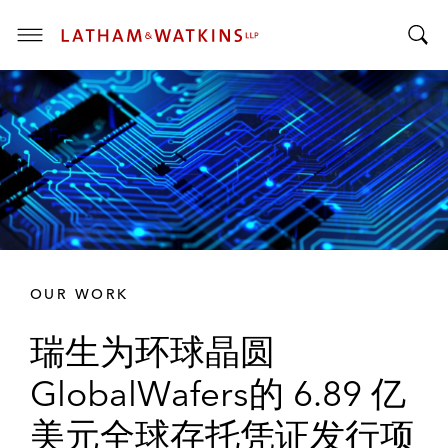
T
T
o
o
g
g
g
g
l
l
e
e
M
S
e
e
n
a
u
r
OUR WORK
c
h
瑞生为环球晶圆
B
a
GlobalWafers的 6.89 亿
r
美元全球存托凭证发行项