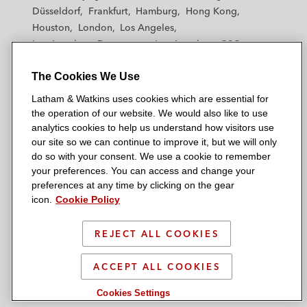
h
h
h
h
h
Düsseldorf
Frankfurt
Hamburg
Hong Kong
a
a
a
a
a
Houston
London
Los Angeles
m
m
m
m
m
Los Angeles — Downtown
Los Angeles — GSO
&
&
&
&
&
Madrid
Manchester — GSO
Milan
Munich
W
W
W
W
W
The Cookies We Use
New York
Orange County
Paris
Riyadh
a
a
a
a
a
San Diego
San Francisco
Seoul
Silicon Valley
Latham & Watkins uses cookies which are essential for
t
t
t
t
t
Singapore
Tel Aviv
Tokyo
Washington, D.C.
the operation of our website. We would also like to use
k
k
k
k
k
analytics cookies to help us understand how visitors use
i
i
i
i
i
our site so we can continue to improve it, but we will only
n
n
n
n
n
do so with your consent. We use a cookie to remember
s
s
s
s
s
your preferences. You can access and change your
© 2026 Latham & Watkins
L
T
F
Y
o
preferences at any time by clicking on the gear
Site Map
icon.
Cookie Policy
i
w
a
o
n
n
i
c
u
I
Privacy Policy
k
t
b
t
n
REJECT ALL COOKIES
Scam Warning
e
t
o
u
s
d
Attorney Advertising & Terms of Use
e
o
b
t
ACCEPT ALL COOKIES
i
r
k
e
a
Cookies Settings
n
g