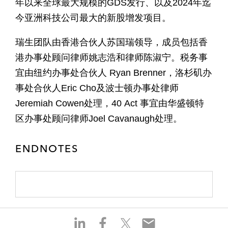
年以来全球最大规模的GDS发行、以及2024年迄
今亚洲科技公司最大的新股增发项目。
瑞生团队由香港合伙人苏国瑞领导，成员包括香
港办事处顾问律师姚志浩和律师陈淑宁。税务事
宜由纽约办事处合伙人 Ryan Brenner，洛杉矶办
事处合伙人Eric Cho及波士顿办事处律师
Jeremiah Cowen处理，40 Act 事宜由华盛顿特
区办事处顾问律师Joel Cavanaugh处理。
ENDNOTES
S
S
S
S