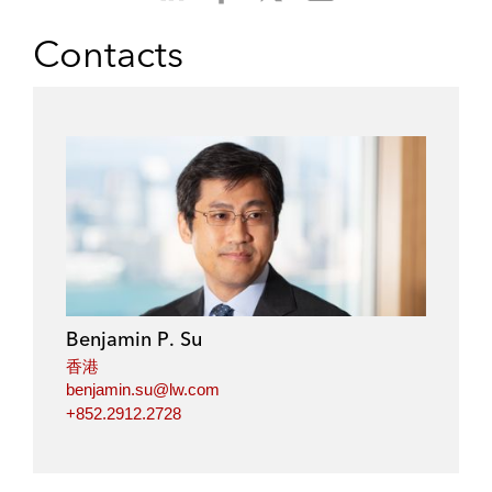
h
h
h
h
a
a
a
a
Contacts
r
r
r
r
e
e
e
e
o
o
o
o
n
n
n
n
l
f
t
e
i
a
w
m
n
c
i
a
k
e
t
i
e
b
t
l
d
o
e
i
o
r
Benjamin P. Su
n
k
香港
benjamin.su@lw.com
+852.2912.2728