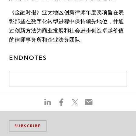
《金融时报》亚太地区创新律师年度奖项旨在表
彰那些在数字化转型进程中保持领先地位，并通
过创新方法为商业发展和社会进步创造卓越价值
的律师事务所和企业法务团队。
ENDNOTES
S
S
S
S
h
h
h
h
a
a
a
a
r
r
r
r
SUBSCRIBE
e
e
e
e