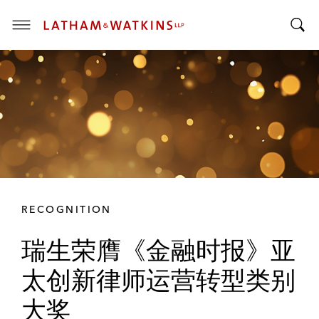
T
T
o
o
g
g
g
g
l
l
e
e
M
S
e
e
n
a
u
r
RECOGNITION
c
h
瑞生荣膺《金融时报》亚
B
a
太创新律师运营转型类别
r
大奖