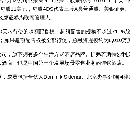
活方式公司亚朵集团（亚朵，股票代码 “ATAT”）于美
价为每股11美元，每股ADS代表三股A类普通股。美银证
ies和老虎证券为联席管理人。
0天内行使的超额配售权，超额配售的规模不超过71.25
元；如果超额配售权被全部行使，总融资规模约为6,010万
司，旗下拥有多个生活方式酒店品牌。据弗若斯特沙利文
锁酒店，也是中国第一个发展场景零售业务的连锁酒店。
员包括合伙人Dominik Sklenar、北京办事处顾