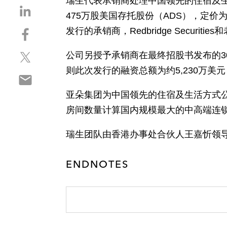
瑞生代表承销商处理中国领先的住宿及生
S
475万股美国存托股份（ADS），定
h
S
发行的承销商，Redbridge Securit
a
h
r
S
a
公司另授予承销商在最终招股书发布的3
e
h
r
o
则此次发行的融资总额为约5,230万美
S
a
e
n
h
r
o
l
亚朵集团为中国领先的住宿及生活方式公
a
e
n
i
房间数量计算国内规模最大的中高端连
r
o
f
n
e
n
a
k
瑞生团队由香港办事处合伙人王嘉忻领导，成
o
t
c
e
n
w
e
d
e
ENDNOTES
i
b
i
m
t
o
n
a
t
o
i
e
k
l
r