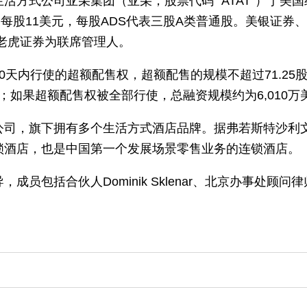
活方式公司亚朵集团（亚朵，股票代码 “ATAT”）于美
价为每股11美元，每股ADS代表三股A类普通股。美银证
ies和老虎证券为联席管理人。
0天内行使的超额配售权，超额配售的规模不超过71.25
元；如果超额配售权被全部行使，总融资规模约为6,010万
司，旗下拥有多个生活方式酒店品牌。据弗若斯特沙利文
锁酒店，也是中国第一个发展场景零售业务的连锁酒店。
员包括合伙人Dominik Sklenar、北京办事处顾