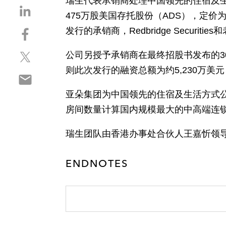
瑞生代表承销商处理中国领先的住宿及生
S
475万股美国存托股份（ADS），定
h
S
发行的承销商，Redbridge Securit
a
h
r
S
a
公司另授予承销商在最终招股书发布的3
e
h
r
o
则此次发行的融资总额为约5,230万美
S
a
e
n
h
r
o
l
亚朵集团为中国领先的住宿及生活方式公
a
e
n
i
房间数量计算国内规模最大的中高端连
r
o
f
n
e
n
a
k
瑞生团队由香港办事处合伙人王嘉忻领导，成
o
t
c
e
n
w
e
d
e
ENDNOTES
i
b
i
m
t
o
n
a
t
o
i
e
k
l
r