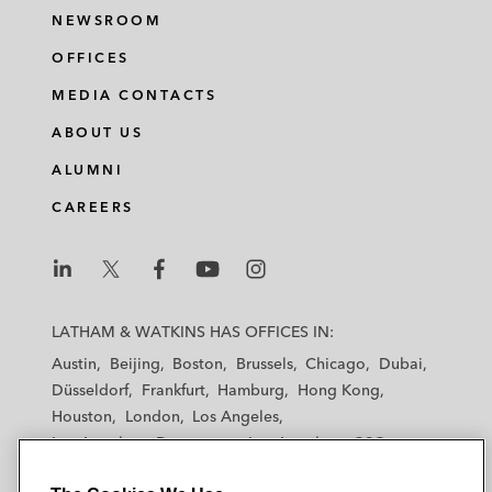
d
o
e
NEWSROOM
i
o
r
n
k
OFFICES
MEDIA CONTACTS
ABOUT US
ALUMNI
CAREERS
L
L
L
L
L
a
a
a
a
a
LATHAM & WATKINS HAS OFFICES IN:
t
t
t
t
t
Austin
Beijing
Boston
Brussels
Chicago
Dubai
h
h
h
h
h
Düsseldorf
Frankfurt
Hamburg
Hong Kong
a
a
a
a
a
Houston
London
Los Angeles
m
m
m
m
m
Los Angeles — Downtown
Los Angeles — GSO
&
&
&
&
&
Madrid
Manchester — GSO
Milan
Munich
W
W
W
W
W