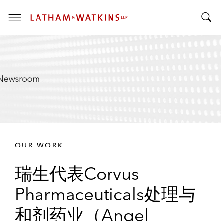
T
T
o
o
g
g
g
g
l
l
e
e
M
S
e
e
n
a
u
r
OUR WORK
c
h
瑞生代表Corvus
B
a
Pharmaceuticals处理与
r
和剂药业（Angel