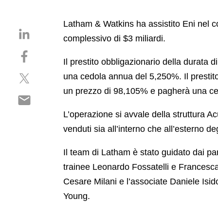
Latham & Watkins ha assistito Eni nel c
S
complessivo di $3 miliardi.
h
S
a
Il prestito obbligazionario della durata
h
r
S
a
una cedola annua del 5,250%. Il prestito
e
h
r
o
un prezzo di 98,105% e pagherà una c
S
a
e
n
h
r
o
l
L’operazione si avvale della struttura Acu
a
e
n
i
venduti sia all’interno che all’esterno degl
r
o
f
n
e
n
a
k
Il team di Latham è stato guidato dai pa
o
t
c
e
n
trainee Leonardo Fossatelli e Francesca
w
e
d
e
i
b
Cesare Milani e l’associate Daniele Isidor
i
m
t
o
n
Young.
a
t
o
i
e
k