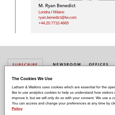
M. Ryan Benedict
Londra
/
Milano
ryan.benedict@lw.com
+44.20.7710.4669
NEWSROOM
OFFICES
SUBSCRIBE
The Cookies We Use
Latham & Watkins uses cookies which are essential for the oper
L
L
L
L
L
like to use analytics cookies to help us understand how visitors
a
a
a
a
a
LATHAM & WATKINS HAS OFFICES IN:
improve it, but we will only do so with your consent. We use a
t
t
t
t
t
You can access and change your preferences at any time by clic
Austin
Beijing
Boston
Brussels
Chicago
Dubai
Düsseldor
h
h
h
h
h
Policy
Manchester — GSO
Milan
Munich
New York
Orange Count
a
a
a
a
a