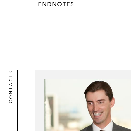
ENDNOTES
l
r
CONTACTS