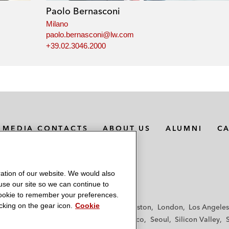
Paolo Bernasconi
Milano
paolo.bernasconi@lw.com
+39.02.3046.2000
MEDIA CONTACTS
ABOUT US
ALUMNI
C
ation of our website. We would also
 use our site so we can continue to
 cookie to remember your preferences.
king on the gear icon.
Cookie
f
Frankfurt
Hamburg
Hong Kong
Houston
London
Los Angeles
y
Paris
Riyadh
San Diego
San Francisco
Seoul
Silicon Valley