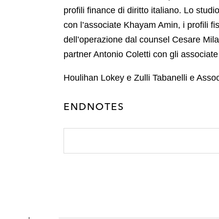
m
t
o
profili finance di diritto italiano. Lo st
n
a
t
o
con l’associate Khayam Amin, i profili fis
i
e
k
dell’operazione dal counsel Cesare Milani
l
r
partner Antonio Coletti con gli associa
Houlihan Lokey e Zulli Tabanelli e Associ
ENDNOTES