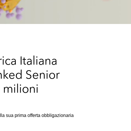
e
s
ica Italiana
inked Senior
 milioni
ella sua prima offerta obbligazionaria