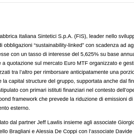
brica Italiana Sintetici S.p.A. (FIS), leader nello svilupp
 di obbligazioni “sustainability-linked” con scadenza ad
esse con un tasso di interesse del 5,625% su base annua, 
 quotazione sul mercato Euro MTF organizzato e gestito
ilizzati tra l’altro per rimborsare anticipatamente una por
re la capital structure del gruppo, supportata anche dal 
tipulato con primari istituti finanziari nel contesto dell’o
d bond framework che prevede la riduzione di emissioni d
mento esterno.
to dal partner Jeff Lawlis insieme agli associate Giorgio 
rcello Bragliani e Alessia De Coppi con l’associate Davide