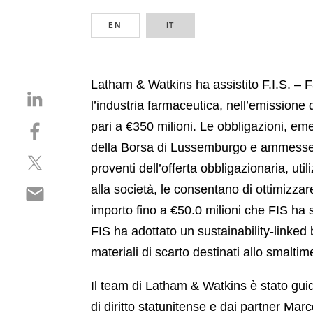
EN
ENGLISH
IT
ITALIAN
Latham & Watkins ha assistito F.I.S. – Fab
S
l’industria farmaceutica, nell’emissione
h
S
pari a €350 milioni. Le obbligazioni, em
a
h
r
della Borsa di Lussemburgo e ammesse a
S
a
e
proventi dell’offerta obbligazionaria, ut
h
r
o
S
alla società, le consentano di ottimizza
a
e
n
h
r
o
importo fino a €50.0 milioni che FIS ha s
l
a
e
n
i
FIS ha adottato un sustainability-linke
r
o
f
n
materiali di scarto destinati allo smalti
e
n
a
k
o
t
c
e
Il team di Latham & Watkins è stato guida
n
w
e
d
e
di diritto statunitense e dai partner Ma
i
b
i