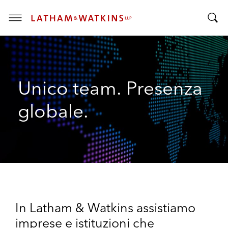
T
T
o
o
g
g
g
g
l
Unico team. Presenza
l
e
e
M
globale.
S
e
e
n
a
u
r
c
h
B
a
In Latham & Watkins assistiamo
r
imprese e istituzioni che