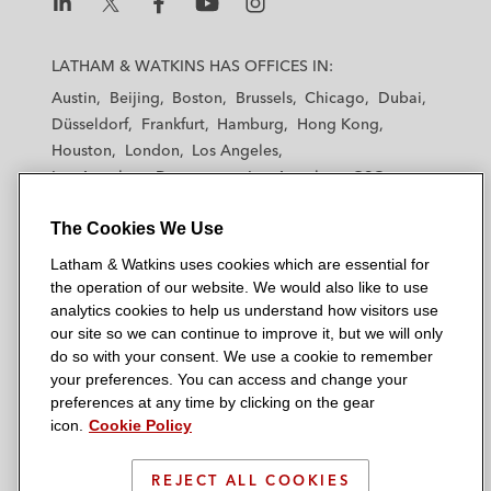
L
L
L
L
L
a
a
a
a
a
LATHAM & WATKINS HAS OFFICES IN:
t
t
t
t
t
Austin
Beijing
Boston
Brussels
Chicago
Dubai
h
h
h
h
h
Düsseldorf
Frankfurt
Hamburg
Hong Kong
a
a
a
a
a
Houston
London
Los Angeles
m
m
m
m
m
Los Angeles — Downtown
Los Angeles — GSO
&
&
&
&
&
Madrid
Manchester — GSO
Milan
Munich
W
W
W
W
W
The Cookies We Use
New York
Orange County
Paris
Riyadh
a
a
a
a
a
San Diego
San Francisco
Seoul
Silicon Valley
Latham & Watkins uses cookies which are essential for
t
t
t
t
t
Singapore
Tel Aviv
Tokyo
Washington, D.C.
the operation of our website. We would also like to use
k
k
k
k
k
analytics cookies to help us understand how visitors use
i
i
i
i
i
our site so we can continue to improve it, but we will only
n
n
n
n
n
do so with your consent. We use a cookie to remember
s
s
s
s
s
your preferences. You can access and change your
© 2026 Latham & Watkins
L
T
F
Y
o
preferences at any time by clicking on the gear
Site Map
icon.
Cookie Policy
i
w
a
o
n
n
i
c
u
I
Privacy Policy
k
t
b
t
n
REJECT ALL COOKIES