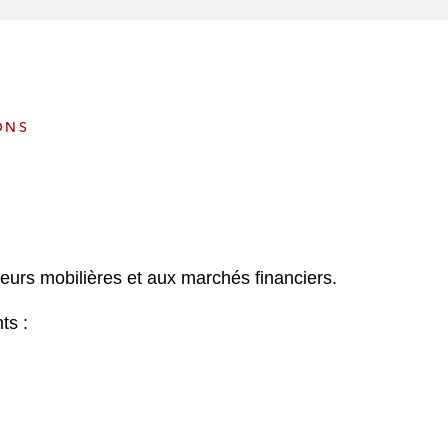
e
s
ONS
leurs mobilières et aux marchés financiers.
ts :