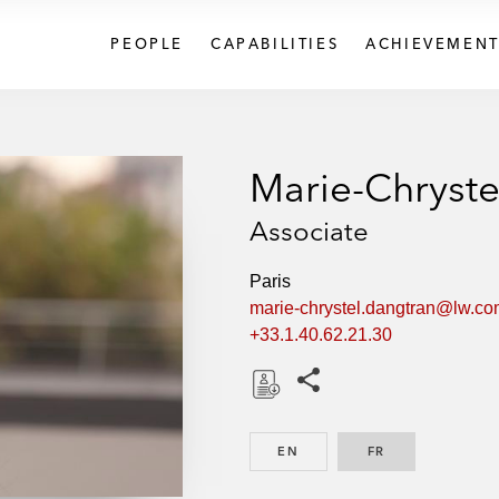
PEOPLE
CAPABILITIES
ACHIEVEMENT
Marie-Chryste
Associate
Paris
marie-chrystel.dangtran@lw.c
+33.1.40.62.21.30
Share this pages
D
o
EN
ENGLISH
FR
FRENCH
w