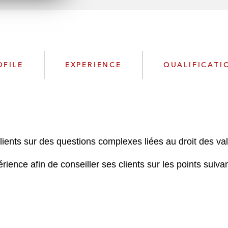
n
l
o
a
d
OFILE
EXPERIENCE
QUALIFICATI
lients sur des questions complexes liées au droit des va
ience afin de conseiller ses clients sur les points suivan