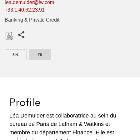
lea.demulder@lw.com
+33.1.40.62.23.91
Banking & Private Credit
Share this pages
D
o
EN
ENGLISH
FR
FRENCH
w
n
l
o
a
d
Profile
Léa Demulder est collaboratrice au sein du
bureau de Paris de Latham & Watkins et
membre du département Finance. Elle est