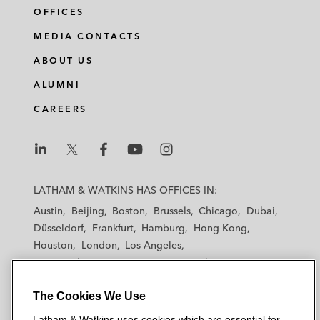
OFFICES
MEDIA CONTACTS
ABOUT US
ALUMNI
CAREERS
L
L
L
L
L
a
a
a
a
a
LATHAM & WATKINS HAS OFFICES IN:
t
t
t
t
t
Austin
Beijing
Boston
Brussels
Chicago
Dubai
h
h
h
h
h
Düsseldorf
Frankfurt
Hamburg
Hong Kong
a
a
a
a
a
Houston
London
Los Angeles
m
m
m
m
m
Los Angeles — Downtown
Los Angeles — GSO
&
&
&
&
&
Madrid
Manchester — GSO
Milan
Munich
W
W
W
W
W
The Cookies We Use
New York
Orange County
Paris
Riyadh
a
a
a
a
a
San Diego
San Francisco
Seoul
Silicon Valley
Latham & Watkins uses cookies which are essential for