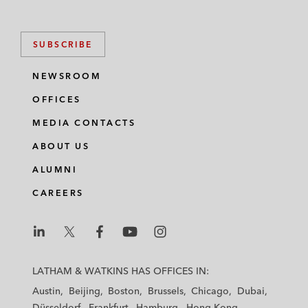
SUBSCRIBE
NEWSROOM
OFFICES
MEDIA CONTACTS
ABOUT US
ALUMNI
CAREERS
L
L
L
L
L
a
a
a
a
a
LATHAM & WATKINS HAS OFFICES IN:
t
t
t
t
t
Austin
Beijing
Boston
Brussels
Chicago
Dubai
h
h
h
h
h
Düsseldorf
Frankfurt
Hamburg
Hong Kong