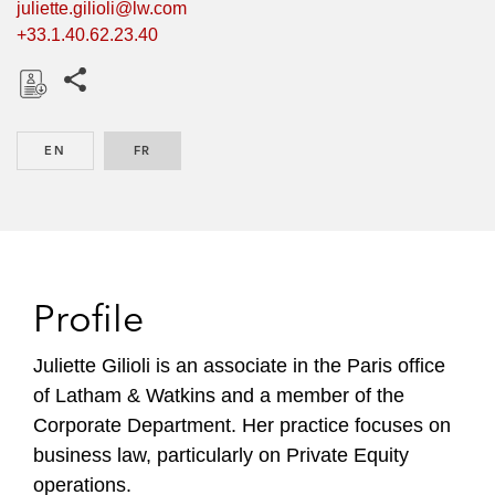
juliette.gilioli@lw.com
+33.1.40.62.23.40
Share this pages
D
o
EN
ENGLISH
FR
FRENCH
w
n
l
o
a
d
Profile
Juliette Gilioli is an associate in the Paris office
of Latham & Watkins and a member of the
Corporate Department. Her practice focuses on
business law, particularly on Private Equity
operations.