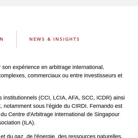
e
s
ON
NEWS & INSIGHTS
 son expérience en arbitrage international,
t complexes, commerciaux ou entre investisseurs et
ts institutionnels (CCI, LCIA, AFA, SCC, ICDR) ainsi
nt, notamment sous l’égide du CIRDI. Fernando est
du Centre d'Arbitrage International de Singapour
ociation (ILA).
et du gaz, de l'énergie, des ressources naturelles,