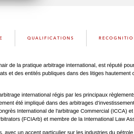
n
l
o
a
d
E
QUALIFICATIONS
RECOGNITI
r de la pratique arbitrage international, est réputé pour
tats et des entités publiques dans des litiges hautemen
rbitrage international régis par les principaux règlemen
alement été impliqué dans des arbitrages d’investisseme
ngrès International de l'arbitrage Commercial (ICCA) et 
Arbitrators (FCIArb) et membre de la International Law Ass
avec un accent particulier sur les industries du pétrole 