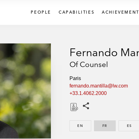
PEOPLE
CAPABILITIES
ACHIEVEMENT
Fernando Mant
Of Counsel
Paris
fernando.mantilla@lw.com
+33.1.4062.2000
Share this pages
D
o
EN
ENGLISH
FR
FRENCH
ES
SP
w