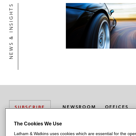
NEWS & INSIGHTS
NEWSROOM
OFFICES
SUBSCRIBE
The Cookies We Use
Latham & Watkins uses cookies which are essential for the oper
L
L
L
L
L