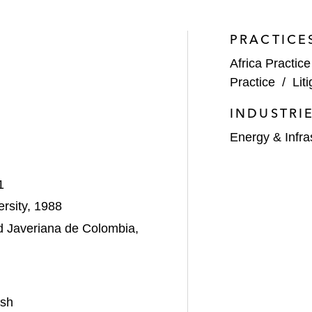
PRACTICE
Africa Practice
Practice
/
Lit
INDUSTRI
Energy & Infra
1
ersity, 1988
d Javeriana de Colombia,
ish