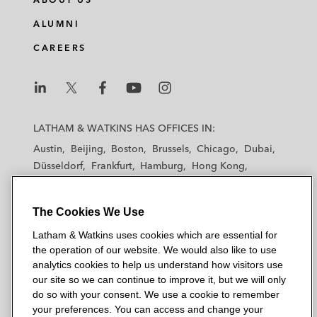
ALUMNI
CAREERS
L
L
L
L
L
a
a
a
a
a
LATHAM & WATKINS HAS OFFICES IN:
t
t
t
t
t
Austin
Beijing
Boston
Brussels
Chicago
Dubai
h
h
h
h
h
Düsseldorf
Frankfurt
Hamburg
Hong Kong
a
a
a
a
a
Houston
London
Los Angeles
m
m
m
m
m
Los Angeles — Downtown
Los Angeles — GSO
&
&
&
&
&
The Cookies We Use
Madrid
Manchester — GSO
Milan
Munich
W
W
W
W
W
New York
Orange County
Paris
Riyadh
Latham & Watkins uses cookies which are essential for
a
a
a
a
a
the operation of our website. We would also like to use
San Diego
San Francisco
Seoul
Silicon Valley
t
t
t
t
t
analytics cookies to help us understand how visitors use
Singapore
Tel Aviv
Tokyo
Washington, D.C.
k
k
k
k
k
our site so we can continue to improve it, but we will only
i
i
i
i
i
do so with your consent. We use a cookie to remember
your preferences. You can access and change your
n
n
n
n
n