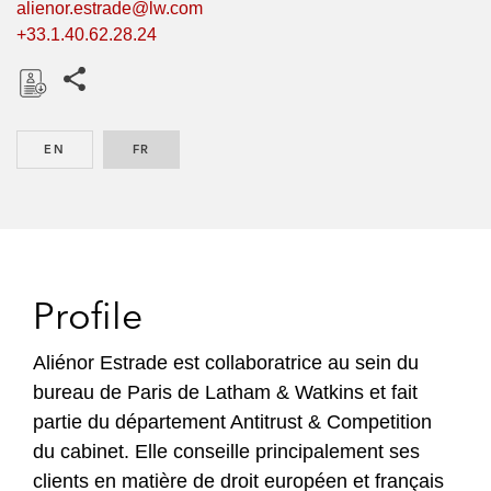
alienor.estrade@lw.com
+33.1.40.62.28.24
Share this pages
D
o
EN
ENGLISH
FR
FRENCH
w
n
l
o
a
d
Profile
Aliénor Estrade est collaboratrice au sein du
bureau de Paris de Latham & Watkins et fait
partie du département Antitrust & Competition
du cabinet. Elle conseille principalement ses
clients en matière de droit européen et français