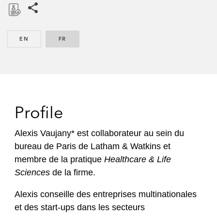
D
o
EN
ENGLISH
FR
FRENCH
w
n
l
o
a
d
Profile
Alexis Vaujany* est collaborateur au sein du
bureau de Paris de Latham & Watkins et
membre de la pratique
Healthcare & Life
Sciences
de la firme.
Alexis conseille des entreprises multinationales
et des start-ups dans les secteurs