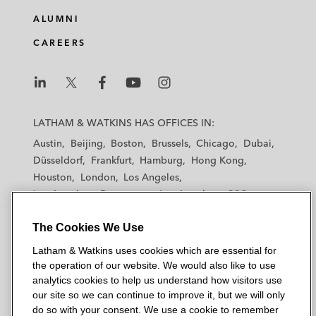
ALUMNI
CAREERS
L
L
L
L
L
a
a
a
a
a
LATHAM & WATKINS HAS OFFICES IN:
t
t
t
t
t
Austin
Beijing
Boston
Brussels
Chicago
Dubai
h
h
h
h
h
Düsseldorf
Frankfurt
Hamburg
Hong Kong
a
a
a
a
a
Houston
London
Los Angeles
m
m
m
m
m
Los Angeles — Downtown
Los Angeles — GSO
&
&
&
&
&
Madrid
Manchester — GSO
Milan
Munich
W
W
W
W
W
The Cookies We Use
New York
Orange County
Paris
Riyadh
a
a
a
a
a
San Diego
San Francisco
Seoul
Silicon Valley
Latham & Watkins uses cookies which are essential for
t
t
t
t
t
Singapore
Tel Aviv
Tokyo
Washington, D.C.
the operation of our website. We would also like to use
k
k
k
k
k
analytics cookies to help us understand how visitors use
i
i
i
i
i
our site so we can continue to improve it, but we will only
n
n
n
n
n
do so with your consent. We use a cookie to remember