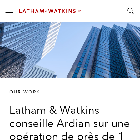
T
T
o
o
g
g
g
g
l
l
e
e
M
S
e
e
n
a
u
r
OUR WORK
c
h
Latham & Watkins
B
a
conseille Ardian sur une
r
opération de près de 1