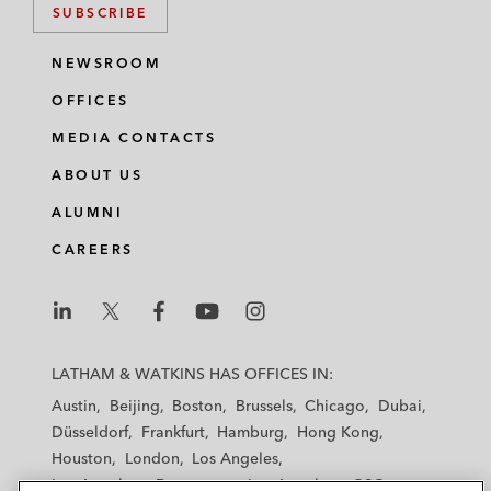
SUBSCRIBE
NEWSROOM
OFFICES
MEDIA CONTACTS
ABOUT US
ALUMNI
CAREERS
L
L
L
L
L
a
a
a
a
a
LATHAM & WATKINS HAS OFFICES IN:
t
t
t
t
t
Austin
Beijing
Boston
Brussels
Chicago
Dubai
h
h
h
h
h
Düsseldorf
Frankfurt
Hamburg
Hong Kong
a
a
a
a
a
Houston
London
Los Angeles
m
m
m
m
m
Los Angeles — Downtown
Los Angeles — GSO