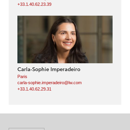
+33.1.40.62.23.39
Carla-Sophie Imperadeiro
Paris
carla-sophie.imperadeiro@lw.com
+33.1.40.62.29.31