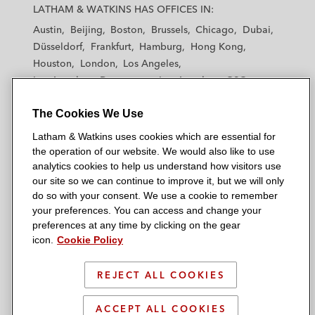
a
a
a
a
a
LATHAM & WATKINS HAS OFFICES IN:
t
t
t
t
t
Austin
Beijing
Boston
Brussels
Chicago
Dubai
h
h
h
h
h
Düsseldorf
Frankfurt
Hamburg
Hong Kong
a
a
a
a
a
Houston
London
Los Angeles
m
m
m
m
m
Los Angeles — Downtown
Los Angeles — GSO
&
&
&
&
&
Madrid
Manchester — GSO
Milan
Munich
W
W
W
W
W
The Cookies We Use
New York
Orange County
Paris
Riyadh
a
a
a
a
a
San Diego
San Francisco
Seoul
Silicon Valley
Latham & Watkins uses cookies which are essential for
t
t
t
t
t
Singapore
Tel Aviv
Tokyo
Washington, D.C.
the operation of our website. We would also like to use
k
k
k
k
k
analytics cookies to help us understand how visitors use
i
i
i
i
i
our site so we can continue to improve it, but we will only
n
n
n
n
n
do so with your consent. We use a cookie to remember
s
s
s
s
s
your preferences. You can access and change your
© 2026 Latham & Watkins
L
T
F
Y
o
preferences at any time by clicking on the gear
Site Map
icon.
Cookie Policy
i
w
a
o
n
n
i
c
u
I
Privacy Policy
k
t
b
t
n
REJECT ALL COOKIES
Scam Warning
e
t
o
u
s
d
Attorney Advertising & Terms of Use
e
o
b
t
ACCEPT ALL COOKIES