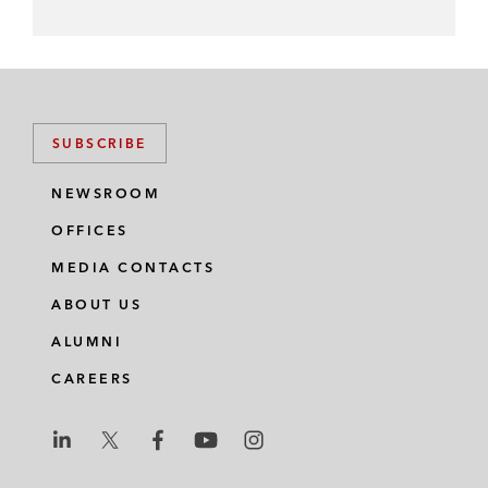
SUBSCRIBE
NEWSROOM
OFFICES
MEDIA CONTACTS
ABOUT US
ALUMNI
CAREERS
L
L
L
L
L