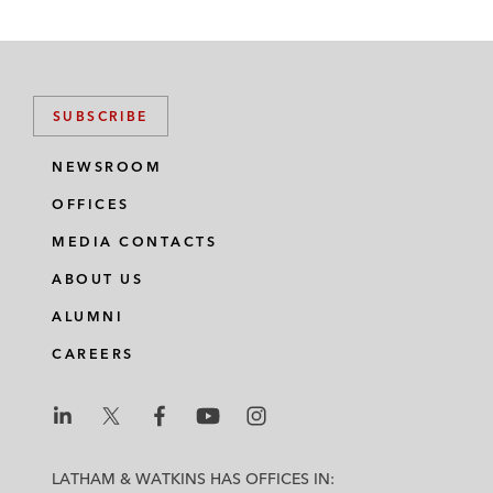
SUBSCRIBE
NEWSROOM
OFFICES
MEDIA CONTACTS
ABOUT US
ALUMNI
CAREERS
L
L
L
L
L
a
a
a
a
a
LATHAM & WATKINS HAS OFFICES IN: