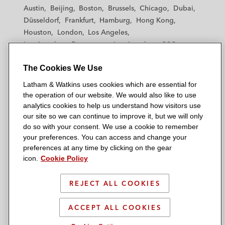
t
t
t
t
t
Austin
Beijing
Boston
Brussels
Chicago
Dubai
h
h
h
h
h
Düsseldorf
Frankfurt
Hamburg
Hong Kong
a
a
a
a
a
Houston
London
Los Angeles
m
m
m
m
m
Los Angeles — Downtown
Los Angeles — GSO
&
&
&
&
&
Madrid
Manchester — GSO
Milan
Munich
W
W
W
W
W
The Cookies We Use
New York
Orange County
Paris
Riyadh
a
a
a
a
a
San Diego
San Francisco
Seoul
Silicon Valley
Latham & Watkins uses cookies which are essential for
t
t
t
t
t
Singapore
Tel Aviv
Tokyo
Washington, D.C.
the operation of our website. We would also like to use
k
k
k
k
k
analytics cookies to help us understand how visitors use
i
i
i
i
i
our site so we can continue to improve it, but we will only
n
n
n
n
n
do so with your consent. We use a cookie to remember
s
s
s
s
s
your preferences. You can access and change your
© 2026 Latham & Watkins
L
T
F
Y
o
preferences at any time by clicking on the gear
Site Map
icon.
Cookie Policy
i
w
a
o
n
n
i
c
u
I
Privacy Policy
k
t
b
t
n
REJECT ALL COOKIES
Scam Warning
e
t
o
u
s
d
Attorney Advertising & Terms of Use
e
o
b
t
ACCEPT ALL COOKIES
i
r
k
e
a