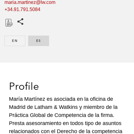
maria.martinez@lw.com
+34.91.791.5084
Share this pages
D
o
EN
ENGLISH
ES
SPANISH
w
n
l
o
a
d
Profile
María Martínez es asociada en la oficina de
Madrid de Latham & Watkins y miembro de la
Práctica Global de Competencia de la firma.
Presta asesoramiento en todos tipo de asuntos
relacionados con el Derecho de la competencia