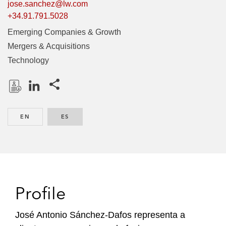
jose.sanchez@lw.com
+34.91.791.5028
Emerging Companies & Growth
Mergers & Acquisitions
Technology
Share this pages
D
L
o
i
EN
ENGLISH
ES
SPANISH
w
n
n
k
l
e
o
d
a
I
d
n
Profile
P
r
José Antonio Sánchez-Dafos representa a
o