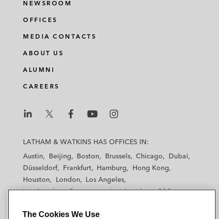
NEWSROOM
OFFICES
MEDIA CONTACTS
ABOUT US
ALUMNI
CAREERS
L
L
L
L
L
a
a
a
a
a
LATHAM & WATKINS HAS OFFICES IN:
t
t
t
t
t
Austin
Beijing
Boston
Brussels
Chicago
Dubai
h
h
h
h
h
Düsseldorf
Frankfurt
Hamburg
Hong Kong
a
a
a
a
a
Houston
London
Los Angeles
m
m
m
m
m
Los Angeles — Downtown
Los Angeles — GSO
&
&
&
&
&
Madrid
Manchester — GSO
Milan
Munich
W
W
W
W
W
The Cookies We Use
New York
Orange County
Paris
Riyadh