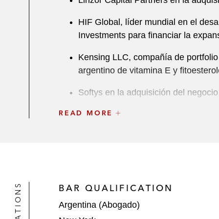
Linzor Capital Partners en la adqu
HIF Global, líder mundial en el de
Investments para financiar la expa
Kensing LLC, compañía de portfolio
argentino de vitamina E y fitoestero
Softys en la adquisición del nego
READ MORE
Repsol en la venta de sus activos 
Bolivia S.A., filial de Pampa Energía
Ecopetrol y KNOC, compañías petrol
International Group, empresa petro
El Gobierno de Perú, en la estructur
BAR QUALIFICATION
la Cuenca del Lago Titicaca", organ
Argentina (Abogado)