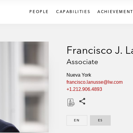
PEOPLE
CAPABILITIES
ACHIEVEMENT
Francisco J. 
Associate
Nueva York
francisco.lanusse@lw.com
+1.212.906.4893
Share this pages
D
o
EN
ENGLISH
ES
SPANISH
w