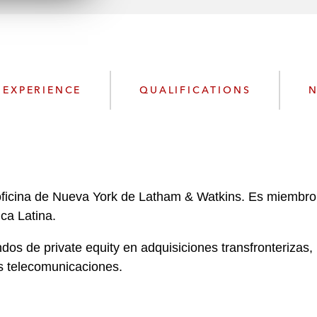
n
l
o
a
d
EXPERIENCE
QUALIFICATIONS
N
oficina de Nueva York de Latham & Watkins. Es miembro
ica Latina.
os de private equity en adquisiciones transfronterizas,
as telecomunicaciones.