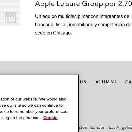
Apple Leisure Group por 2.70
Un equipo multidisciplinar con integrantes de
bancario, fiscal, inmobiliario y competencia d
sede en Chicago.
MEDIA CONTACTS
ABOUT US
ALUMNI
C
ation of our website. We would also
 use our site so we can continue to
 cookie to remember your preferences.
king on the gear icon.
Cookie
f
Frankfurt
Hamburg
Hong Kong
Houston
London
Los Angeles