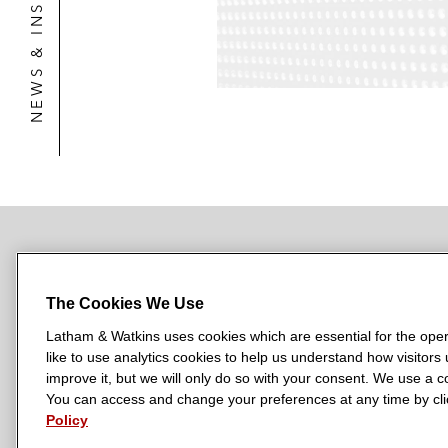
NEWS & INSIGHTS
NEWSROOM
OFFICES
SUBSCRIBE
The Cookies We Use
Latham & Watkins uses cookies which are essential for the oper
like to use analytics cookies to help us understand how visitors
L
L
L
L
L
improve it, but we will only do so with your consent. We use a
a
a
a
a
a
You can access and change your preferences at any time by clic
LATHAM & WATKINS HAS OFFICES IN:
t
t
t
t
t
Policy
Austin
Beijing
Boston
Brussels
Chicago
Dubai
Düsseldor
h
h
h
h
h