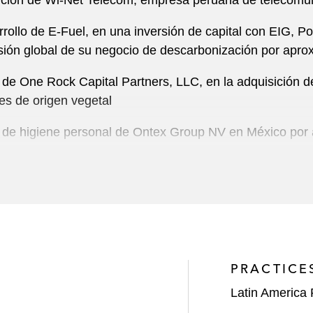
isición de Wi-Net Telecom, empresa peruana de telecomu
sarrollo de E-Fuel, en una inversión de capital con EI
nsión global de su negocio de descarbonización por ap
 de One Rock Capital Partners, LLC, en la adquisición d
les de origen vegetal
cio de higiene personal de Ontex Group NV en México p
upstream en Ecuador a New Stratus Energy Inc y la ven
eras nacionales de Colombia y Corea del Sur respectiva
lera con operaciones de producción en Perú
ación y ejecución de la licitación pública del proyecto 
PRACTICE
izada por Proinversión
Latin America 