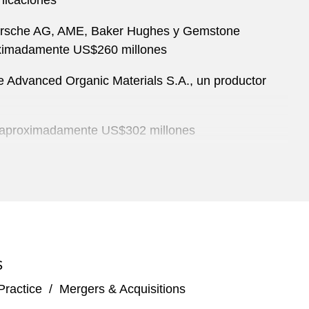
nicaciones
G, Porsche AG, AME, Baker Hughes y Gemstone
roximadamente US$260 millones
e Advanced Organic Materials S.A., un productor
or aproximadamente US$302 millones
ta de su negocio de midstream a Pampa Energía
mente, en la venta a De Jong Capital of Offshore
"Sistema de Tratamiento de las Aguas Residuales de
S
Practice
/
Mergers & Acquisitions