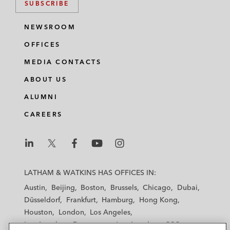
SUBSCRIBE
NEWSROOM
OFFICES
MEDIA CONTACTS
ABOUT US
ALUMNI
CAREERS
L
L
L
L
L
a
a
a
a
a
LATHAM & WATKINS HAS OFFICES IN:
t
t
t
t
t
Austin
Beijing
Boston
Brussels
Chicago
Dubai
h
h
h
h
h
Düsseldorf
Frankfurt
Hamburg
Hong Kong
a
a
a
a
a
Houston
London
Los Angeles
m
m
m
m
m
Los Angeles — Downtown
Los Angeles — GSO