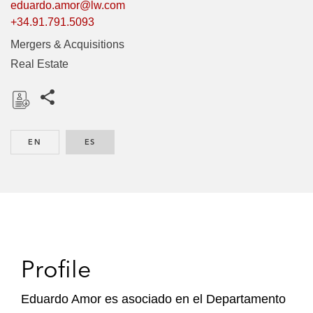
eduardo.amor@lw.com
+34.91.791.5093
Mergers & Acquisitions
Real Estate
Share this pages
D
o
EN
ENGLISH
ES
SPANISH
w
n
l
o
a
d
Profile
Eduardo Amor es asociado en el Departamento