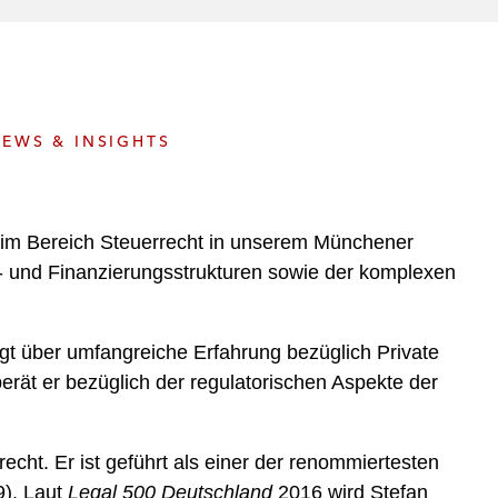
e
s
EWS & INSIGHTS
 im Bereich Steuerrecht in unserem Münchener
y- und Finanzierungsstrukturen sowie der komplexen
ügt über umfangreiche Erfahrung bezüglich Private
rät er bezüglich der regulatorischen Aspekte der
echt. Er ist geführt als einer der renommiertesten
). Laut
Legal 500 Deutschland
2016
wird Stefan