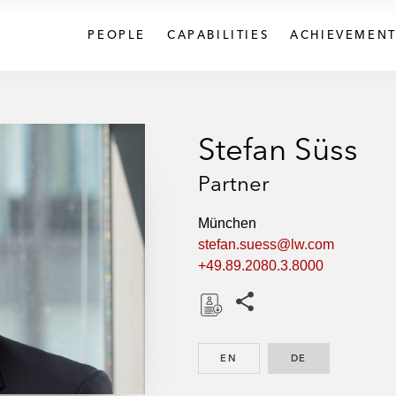
PEOPLE
CAPABILITIES
ACHIEVEMENT
Stefan Süss
Partner
München
stefan.suess@lw.com
+49.89.2080.3.8000
Share this pages
D
o
EN
ENGLISH
DE
GERMAN
w