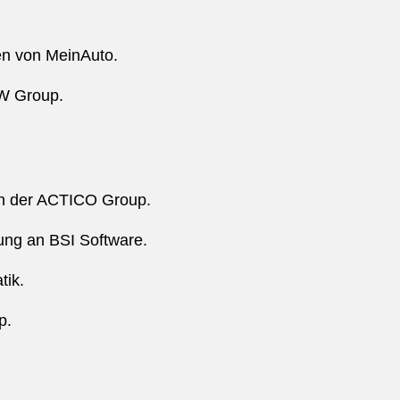
en von MeinAuto.
GW Group.
an der ACTICO Group.
ung an BSI Software.
tik.
p.