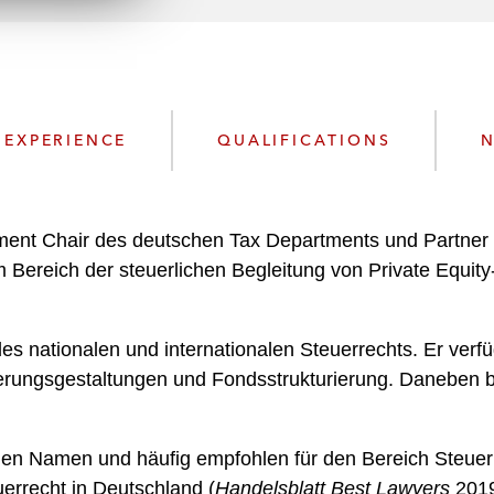
n
l
o
a
d
EXPERIENCE
QUALIFICATIONS
N
tment Chair des deutschen Tax Departments und Partner
m Bereich der steuerlichen Begleitung von Private Equit
es nationalen und internationalen Steuerrechts. Er verf
rungsgestaltungen und Fondsstrukturierung. Daneben be
nden Namen und häufig empfohlen für den Bereich Steuerr
uerrecht in Deutschland (
Handelsblatt Best Lawyers
2019