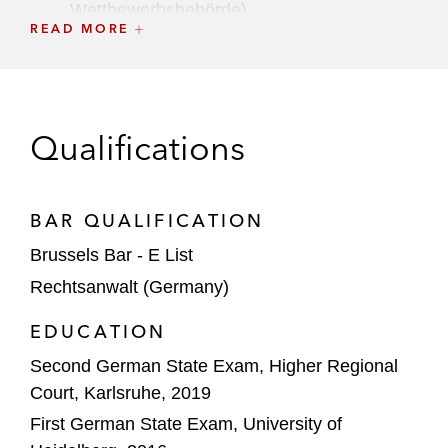
Wettbewerbsbehörde).
READ MORE
Amphenol – Erwerb des Connectivity- und
Kabelgeschäfts von CommScope.
Authentic Brands Group – Erwerb von
Qualifications
Boardriders und Champion.
Aon – Geplante Übernahme von Willis
BAR QUALIFICATION
Towers Watson im Wert von US$30 Mrd.
Brussels Bar - E List
NVIDIA – Beratung bei geplanter
Rechtsanwalt (Germany)
Übernahme von Arm im Wert von US$40
Mrd.
EDUCATION
Second German State Exam, Higher Regional
AMD – Beratung in FDI-Angelegenheiten
Court, Karlsruhe, 2019
beim Erwerb von Xilinx im Wert von US$35
First German State Exam, University of
Mrd.