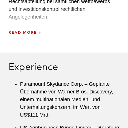
Rechtsabteilung bei sämtlichen wettbewerbs-
und investitionskontrollrechtlichen
Angelegenheiten.
Vor seinem Eintritt bei Latham, arbeitete
READ MORE
Sebastian als Rechtsreferendar in
verschiedenen Anwaltskanzleien, unter anderem
im Kartellrechtsteam einer internationalen
Anwaltskanzlei in Brüssel und am Europäischen
Experience
Gerichtshof.
Paramount Skydance Corp. – Geplante
Übernahme von Warner Bros. Discovery,
einem multinationalen Medien- und
Unterhaltungskonzern, im Wert von
US$111 Mrd.
US-Agribusiness Bunge Limited – Beratung