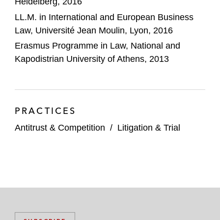
Heidelberg, 2016
Verschiedene Finanz- und strategische
LL.M. in International and European Business
Investoren – Beratung in deutschen, EU-
Law, Université Jean Moulin, Lyon, 2016
und multijurisdiktionalen Fusionskontroll-
Erasmus Programme in Law, National and
und FDI-Verfahren, darunter u.a. The
Kapodistrian University of Athens, 2013
Carlyle Group, BC Partners, CVC und,
Silver Lake Partners.
PRACTICES
Antitrust & Competition
/
Litigation & Trial