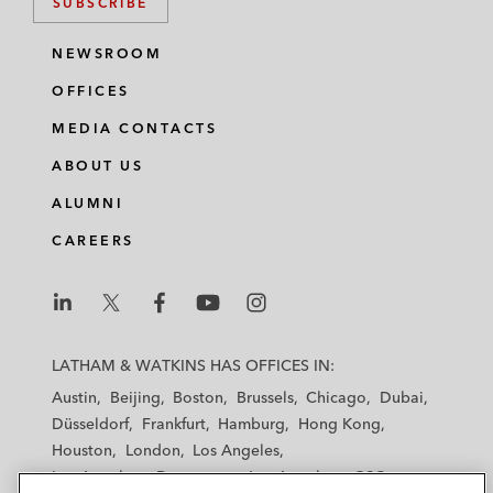
SUBSCRIBE
NEWSROOM
OFFICES
MEDIA CONTACTS
ABOUT US
ALUMNI
CAREERS
L
L
L
L
L
a
a
a
a
a
LATHAM & WATKINS HAS OFFICES IN:
t
t
t
t
t
Austin
Beijing
Boston
Brussels
Chicago
Dubai
h
h
h
h
h
Düsseldorf
Frankfurt
Hamburg
Hong Kong
a
a
a
a
a
Houston
London
Los Angeles
m
m
m
m
m
Los Angeles — Downtown
Los Angeles — GSO
&
&
&
&
&