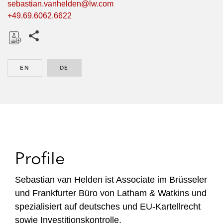
sebastian.vanhelden@lw.com
+49.69.6062.6622
Share this pages
D
o
EN
ENGLISH
DE
GERMAN
w
n
l
o
a
d
Profile
Sebastian van Helden ist Associate im Brüsseler
und Frankfurter Büro von Latham & Watkins und
spezialisiert auf deutsches und EU-Kartellrecht
sowie Investitionskontrolle.