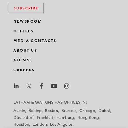
SUBSCRIBE
NEWSROOM
OFFICES
MEDIA CONTACTS
ABOUT US
ALUMNI
CAREERS
L
L
L
L
L
a
a
a
a
a
LATHAM & WATKINS HAS OFFICES IN:
t
t
t
t
t
Austin
Beijing
Boston
Brussels
Chicago
Dubai
h
h
h
h
h
Düsseldorf
Frankfurt
Hamburg
Hong Kong
a
a
a
a
a
Houston
London
Los Angeles
m
m
m
m
m