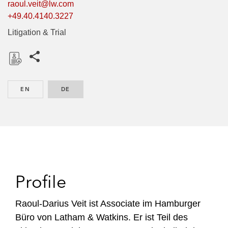
raoul.veit@lw.com
+49.40.4140.3227
Litigation & Trial
Share this pages
D
o
EN
ENGLISH
DE
GERMAN
w
n
l
o
a
d
Profile
Raoul-Darius Veit ist Associate im Hamburger
Büro von Latham & Watkins. Er ist Teil des