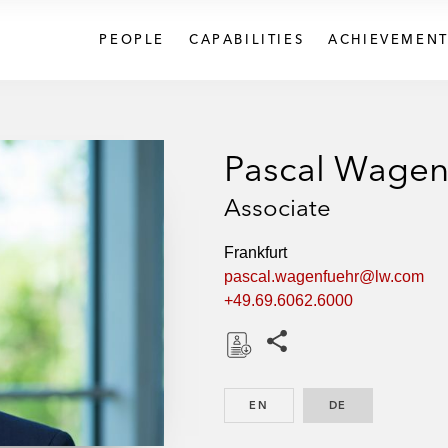
PEOPLE
CAPABILITIES
ACHIEVEMENT
Pascal Wagen
Associate
Frankfurt
pascal.wagenfuehr@lw.com
+49.69.6062.6000
Share this pages
D
o
EN
ENGLISH
DE
GERMAN
w