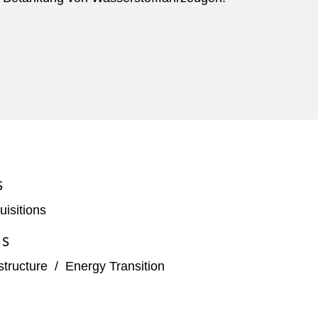
S
isitions
ES
structure
/
Energy Transition