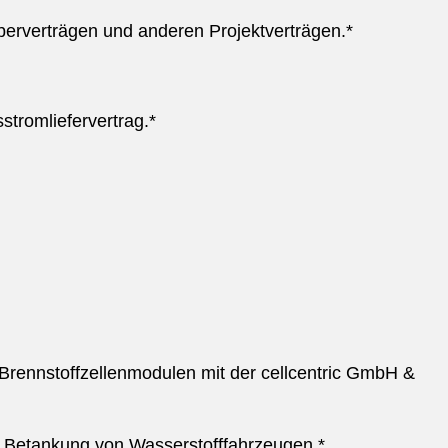
berverträgen und anderen Projektverträgen.*
tromliefervertrag.*
Brennstoffzellenmodulen mit der cellcentric GmbH &
zur Betankung von Wasserstofffahrzeugen.*