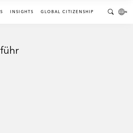
S
INSIGHTS
GLOBAL CITIZENSHIP
T
L
o
o
g
c
g
a
führ
l
l
e
L
S
a
e
n
a
g
r
u
c
a
h
g
B
e
a
p
r
a
g