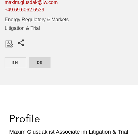
maxim.glusdak@lw.com
+49.69.6062.6539
Energy Regulatory & Markets
Litigation & Trial
Share this pages
D
o
EN
ENGLISH
DE
GERMAN
w
n
l
o
a
d
Profile
Maxim Glusdak ist Associate im Litigation & Trial