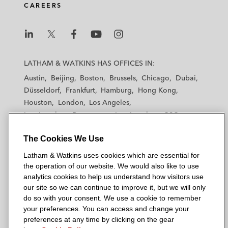
CAREERS
L
L
L
L
L
a
a
a
a
a
LATHAM & WATKINS HAS OFFICES IN:
t
t
t
t
t
Austin
Beijing
Boston
Brussels
Chicago
Dubai
h
h
h
h
h
Düsseldorf
Frankfurt
Hamburg
Hong Kong
a
a
a
a
a
Houston
London
Los Angeles
m
m
m
m
m
Los Angeles — Downtown
Los Angeles — GSO
&
&
&
&
&
Madrid
Manchester — GSO
Milan
Munich
W
W
W
W
W
The Cookies We Use
New York
Orange County
Paris
Riyadh
a
a
a
a
a
San Diego
San Francisco
Seoul
Silicon Valley
Latham & Watkins uses cookies which are essential for
t
t
t
t
t
Singapore
Tel Aviv
Tokyo
Washington, D.C.
the operation of our website. We would also like to use
k
k
k
k
k
analytics cookies to help us understand how visitors use
i
i
i
i
i
our site so we can continue to improve it, but we will only
n
n
n
n
n
do so with your consent. We use a cookie to remember
s
s
s
s
s
your preferences. You can access and change your
© 2026 Latham & Watkins
L
T
F
Y
o
preferences at any time by clicking on the gear
Site Map