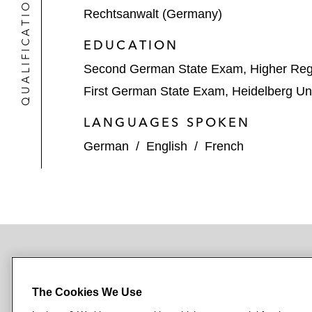
QUALIFICATIONS
Rechtsanwalt (Germany)
EDUCATION
Second German State Exam, Higher Regi
First German State Exam, Heidelberg Uni
LANGUAGES SPOKEN
German
/
English
/
French
NEWSROOM
OFFICES
SUBSCRIBE
The Cookies We Use