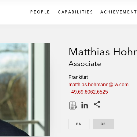
PEOPLE
CAPABILITIES
ACHIEVEMENT
Matthias Ho
Associate
Frankfurt
matthias.hohmann@lw.com
+49.69.6062.6525
Share this pages
D
L
o
i
EN
ENGLISH
DE
GERMAN
w
n