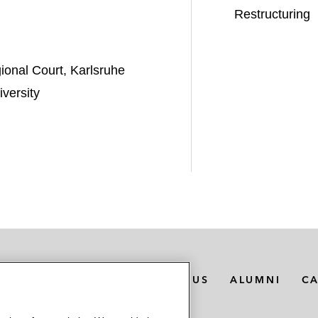
Restructuring
onal Court, Karlsruhe
versity
MEDIA CONTACTS
ABOUT US
ALUMNI
C