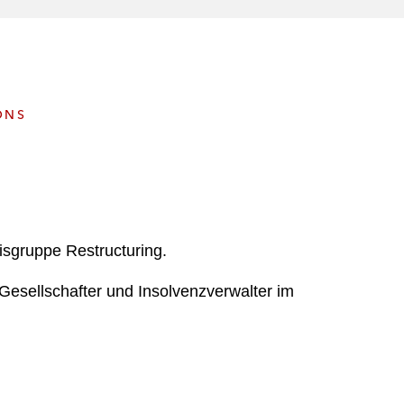
e
s
ONS
isgruppe Restructuring.
Gesellschafter und Insolvenzverwalter im