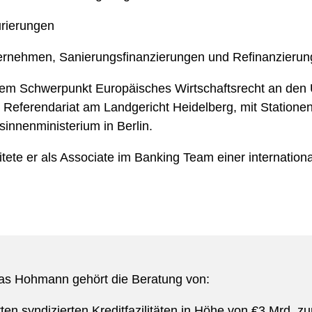
rierungen
ternehmen, Sanierungsfinanzierungen und Refinanzierun
dem Schwerpunkt Europäisches Wirtschaftsrecht an den U
n Referendariat am Landgericht Heidelberg, mit Stationen
sinnenministerium in Berlin.
ete er als Associate im Banking Team einer internationa
ias Hohmann gehört die Beratung von:
ten syndizierten Kreditfazilitäten in Höhe von €3 Mrd. zu