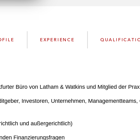
n
k
l
e
o
d
a
I
d
n
P
OFILE
EXPERIENCE
QUALIFICATI
r
o
f
i
l
e
furter Büro von Latham & Watkins und Mitglied der Prax
editgeber, Investoren, Unternehmen, Managementteams, 
ichtlich und außergerichtlich)
enden Finanzierungsfragen