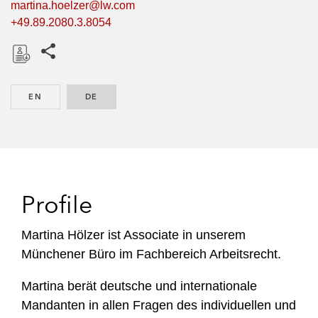
martina.hoelzer@lw.com
+49.89.2080.3.8054
Share this pages
D
o
EN
ENGLISH
DE
GERMAN
w
n
l
o
a
d
Profile
Martina Hölzer ist Associate in unserem
Münchener Büro im Fachbereich Arbeitsrecht.
Martina berät deutsche und internationale
Mandanten in allen Fragen des individuellen und