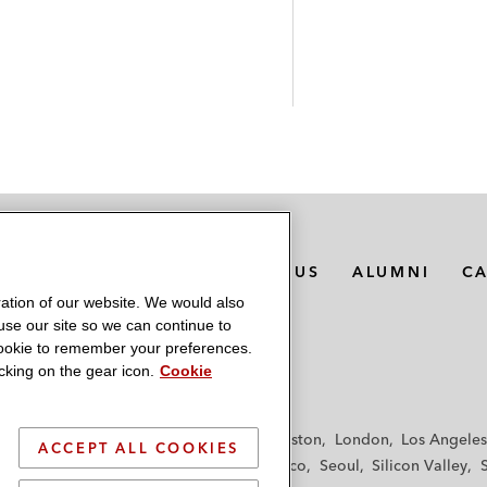
MEDIA CONTACTS
ABOUT US
ALUMNI
C
ation of our website. We would also
 use our site so we can continue to
 cookie to remember your preferences.
king on the gear icon.
Cookie
f
Frankfurt
Hamburg
Hong Kong
Houston
London
Los Angeles
ACCEPT ALL COOKIES
y
Paris
Riyadh
San Diego
San Francisco
Seoul
Silicon Valley