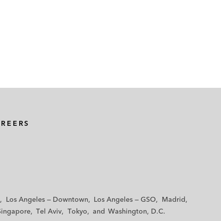
AREERS
Los Angeles — Downtown
Los Angeles — GSO
Madrid
Singapore
Tel Aviv
Tokyo
Washington, D.C.