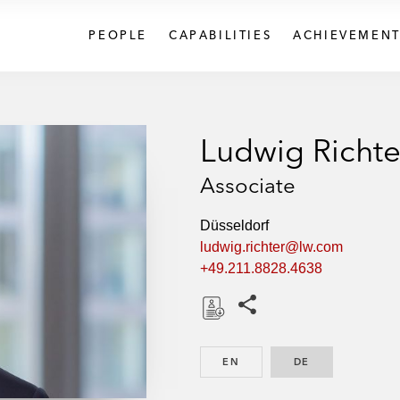
PEOPLE
CAPABILITIES
ACHIEVEMENT
Ludwig Richte
Associate
Düsseldorf
ludwig.richter@lw.com
+49.211.8828.4638
Share this pages
D
o
EN
ENGLISH
DE
GERMAN
w