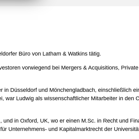
n
l
o
a
d
eldorfer Büro von Latham & Watkins tätig.
storen vorwiegend bei Mergers & Acquisitions, Private
 er in Düsseldorf und Mönchengladbach, einschließlich e
lei, war Ludwig als wissenschaftlicher Mitarbeiter in de
, und in Oxford, UK, wo er einen M.Sc. in Recht und Fin
ut für Unternehmens- und Kapitalmarktrecht der Universit