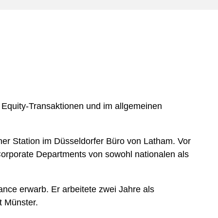
e
s
 Equity-Transaktionen und im allgemeinen
iner Station im Düsseldorfer Büro von Latham. Vor
n Corporate Departments von sowohl nationalen als
ance erwarb. Er arbeitete zwei Jahre als
ät Münster.