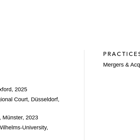
PRACTICE
Mergers & Acqu
xford, 2025
onal Court, Düsseldorf,
y, Münster, 2023
ilhelms-University,