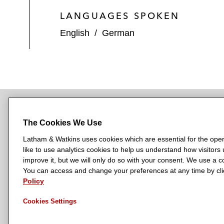
LANGUAGES SPOKEN
English
/
German
The Cookies We Use
NEWSROOM
OFFICES
SUBSCRIBE
Latham & Watkins uses cookies which are essential for the oper
like to use analytics cookies to help us understand how visitors
improve it, but we will only do so with your consent. We use a
You can access and change your preferences at any time by clic
L
L
L
L
L
Policy
a
a
a
a
a
LATHAM & WATKINS HAS OFFICES IN:
t
t
t
t
t
Austin
Beijing
Boston
Brussels
Chicago
Dubai
Düsseldor
Cookies Settings
h
h
h
h
h
Manchester — GSO
Milan
Munich
New York
Orange Count
a
a
a
a
a