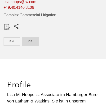
lisa.hoops@lw.com
+49.40.4140.3106
Complex Commercial Litigation
Share this pages
D
o
EN
ENGLISH
DE
GERMAN
w
n
l
o
a
d
Profile
Lisa M. Hoops ist Associate im Hamburger Büro
von Latham & Watkins. Sie ist in unserem