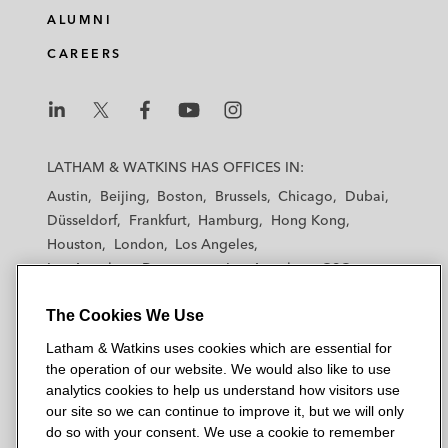
ALUMNI
CAREERS
L
L
L
L
L
a
a
a
a
a
LATHAM & WATKINS HAS OFFICES IN:
t
t
t
t
t
Austin
Beijing
Boston
Brussels
Chicago
Dubai
h
h
h
h
h
Düsseldorf
Frankfurt
Hamburg
Hong Kong
a
a
a
a
a
Houston
London
Los Angeles
m
m
m
m
m
Los Angeles — Downtown
Los Angeles — GSO
&
&
&
&
&
Madrid
Manchester — GSO
Milan
Munich
W
W
W
W
W
The Cookies We Use
New York
Orange County
Paris
Riyadh
a
a
a
a
a
San Diego
San Francisco
Seoul
Silicon Valley
Latham & Watkins uses cookies which are essential for
t
t
t
t
t
Singapore
Tel Aviv
Tokyo
Washington, D.C.
the operation of our website. We would also like to use
k
k
k
k
k
analytics cookies to help us understand how visitors use
i
i
i
i
i
our site so we can continue to improve it, but we will only
n
n
n
n
n
do so with your consent. We use a cookie to remember