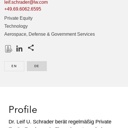
leif.schrader@lw.com
+49.69.6062.6595
Private Equity
Technology
Aerospace, Defense & Government Services
Share this pages
D
L
o
i
EN
ENGLISH
DE
GERMAN
w
n
n
k
l
e
o
d
a
I
d
n
Profile
P
r
Dr. Leif U. Schrader berät regelmäßig Private
o