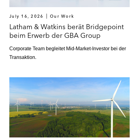
anschließende Add-On Akquisition von
SCIO.
July 16, 2026
Our Work
Latham & Watkins berät Bridgepoint
Verkauf von LAPP Insulators Holding.
beim Erwerb der GBA Group
Erwerb und späterer Verkauf von GBA
Gesellschaft für Bioanalytik mbH.
Corporate Team begleitet Mid-Market-Investor bei der
Transaktion.
Verkauf der Mehrheitsbeteiligung an
SCIO Automation Holding GmbH.
Verkauf der Kinetics Gruppe.
Royal Reesink, ein Portfoliounternehmen
von Triton – Verkauf von Pelzer
Fördertechnik.
Stonepeak und Columbia Capital – Erwerb
des deutschen Rechenzentrumsbetreibers