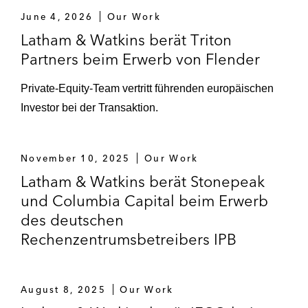
IPB.
June 4, 2026
Our Work
Latham & Watkins berät Triton
Triton –
Partners beim Erwerb von Flender
Erwerb der Flender Gruppe
Private-Equity-Team vertritt führenden europäischen
Verkauf zusammen mit ADIA und
Investor bei der Transaktion.
Beteiligung (zusammen mit
Stonepeak) in IFCO.
November 10, 2025
Our Work
Verkauf der FläktGroup an Samsung
Latham & Watkins berät Stonepeak
Electronics.
und Columbia Capital beim Erwerb
Erwerb der Swiss IT Security Group.
des deutschen
Rechenzentrumsbetreibers IPB
Erwerb von All4Labels.
Verkauf von COBEX.
August 8, 2025
Our Work
Erwerb von IFCO durch Konsortium