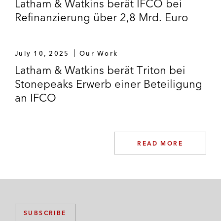
Latham & Watkins berät IFCO bei
zusammen mit Abu Dhabi Investment
Refinanzierung über 2,8 Mrd. Euro
Authority (ADIA).
Erwerb der niederländischen Royal
July 10, 2025
Our Work
Reesink.
Latham & Watkins berät Triton bei
Stonepeaks Erwerb einer Beteiligung
Erwerb des Geschäftsbereichs
an IFCO
Kathoden, Hochofenauskleidungen
und Kohlenstoffelektroden der SGL
Carbon Gruppe (später COBEX).
Strategische M&A-Transaktionen
READ MORE
Ascential – Erwerb von Sellics.
Broadcom Limited – Erwerb
des Spektrometergeschäfts der RGB
SUBSCRIBE
Photonics GmbH.