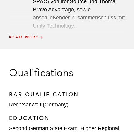
SPAC) von ironSource und Thoma
Bravo Advantage, sowie
anschließender Zusammenschluss mit
Unity Technology.
READ MORE
Erwerb des Nord- und
Südamerikageschäfts von Linde
zusammen mit Messer Group GmbH.
Erwerb der Tipico Gruppe.
Qualifications
Hg –
Investition in Eucon.
BAR QUALIFICATION
Erwerb von MeinAuto.de und Mobility
Rechtsanwalt (Germany)
Concept.
EDUCATION
Erwerb der STP Gruppe.
Second German State Exam, Higher Regional