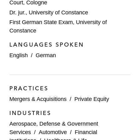
Court, Cologne
Erwerb der Transporeon Group.
Dr. jur., University of Constance
iCON Infrastructure und Strategic Fiber
First German State Exam, University of
Networks – Erwerb von Northern Access
Constance
und GIM.
LANGUAGES SPOKEN
IFCO – Refinanzierung des Unternehmens
English
/
German
über € 2,8 Mrd.
Investorenkonsortium – Übernahme von
Tennis-Point.
PRACTICES
KKR und Hyperion – Erwerb von Arno
Mergers & Acquisitions
/
Private Equity
Friedrichs Hartmetall.
INDUSTRIES
Macquarie Capital – Verkauf von Business
Aerospace, Defense & Government
Keeper.
Services
/
Automotive
/
Financial