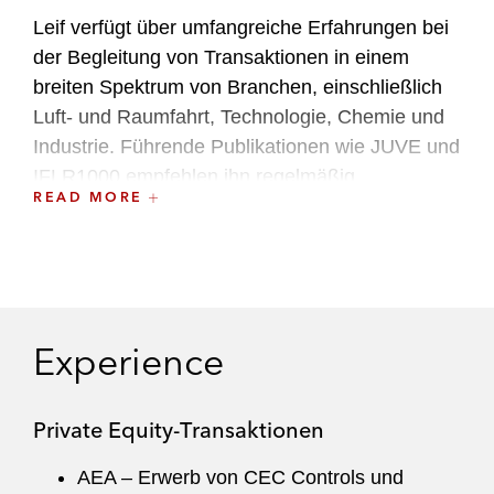
Leif verfügt über umfangreiche Erfahrungen bei
der Begleitung von Transaktionen in einem
breiten Spektrum von Branchen, einschließlich
Luft- und Raumfahrt, Technologie, Chemie und
Industrie. Führende Publikationen wie JUVE und
IFLR1000 empfehlen ihn regelmäßig.
READ MORE
Mandanten schätzen sein ausgeprägtes Gespür
für den Markt, und seine pragmatischen
Lösungen für die Realisierung ihrer Projekte.
Ergänzend zu seiner beträchtlichen
Transaktionserfahrung hat er als General
Experience
Counsel eines Luft- und
Raumfahrtunternehmens im Nahen Osten
Private Equity-Transaktionen
gearbeitet.
AEA – Erwerb von CEC Controls und