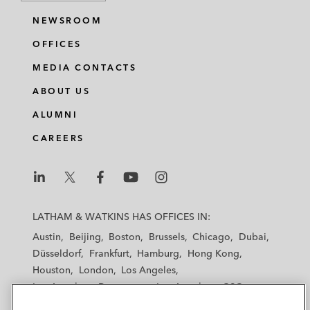
NEWSROOM
OFFICES
MEDIA CONTACTS
ABOUT US
ALUMNI
CAREERS
L
L
L
L
L
a
a
a
a
a
LATHAM & WATKINS HAS OFFICES IN:
t
t
t
t
t
Austin
Beijing
Boston
Brussels
Chicago
Dubai
h
h
h
h
h
Düsseldorf
Frankfurt
Hamburg
Hong Kong
a
a
a
a
a
Houston
London
Los Angeles
m
m
m
m
m
Los Angeles — Downtown
Los Angeles — GSO
&
&
&
&
&
Madrid
Manchester — GSO
Milan
Munich