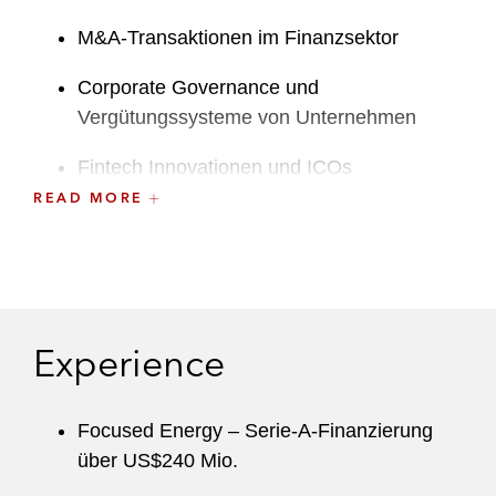
M&A-Transaktionen im Finanzsektor
Corporate Governance und
Vergütungssysteme von Unternehmen
Fintech Innovationen und ICOs
READ MORE
Aufsichtsrechtliche Untersuchungen und
Sanktionen
Geldwäscherechtliche Anforderungen
Vor seinem Eintritt bei Latham arbeitete Lasse
Experience
unter anderem als Referendar im Corporate
Department in den Büros von Latham & Watkins
Focused Energy – Serie-A-Finanzierung
in Frankfurt und Madrid.
über US$240 Mio.