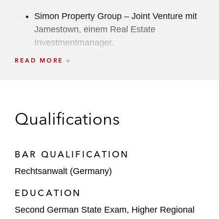
Simon Property Group – Joint Venture mit
Jamestown, einem Real Estate
Investmentmanager.
READ MORE
Apollo Global Management – Laufende
Beratung zur indirekten Beteiligung an der
Oldenburgischen Landesbank.
IK Partners – Erwerb einer
Qualifications
Mehrheitsbeteiligung an Cinerius Financial
Partners, einer
Vermögensverwaltungsplattform mit
BAR QUALIFICATION
Tochtergesellschaften in Deutschland und
Rechtsanwalt (Germany)
in der Schweiz.
EDUCATION
Evercore – Laufende Beratung der
Second German State Exam, Higher Regional
deutschen Tochtergesellschaft in allen