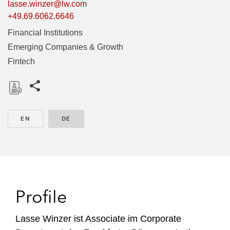
lasse.winzer@lw.com
+49.69.6062.6646
Financial Institutions
Emerging Companies & Growth
Fintech
Share this pages
D
o
EN
ENGLISH
DE
GERMAN
w
n
l
o
a
d
Profile
Lasse Winzer ist Associate im Corporate