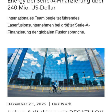
Energy bei Serie-A-Finanzierung über
Strategischer Investor – Geplante
240 Mio. US-Dollar
Übernahme eines deutschen
Inkassodienstleisters.
Internationales Team begleitet führendes
Laserfusionsunternehmen bei größter Serie-A-
Gesellschafter einer deutscher
Finanzierung der globalen Fusionsbranche.
Leasinggesellschaft – Laufende
aufsichtsrechtliche Beratung.
Gesellschafter eines deutschen Instituts –
Laufende aufsichtsrechtliche Beratung.
Führende globale Investmentbank –
Erlaubnisanforderungen von
Geschäftsaktivitäten im Bereich Private
Capital Markets.
Fintech mit deutscher Erlaubnis –
December 23, 2025
Our Work
Aufsichtsrechtliche Beratung zu