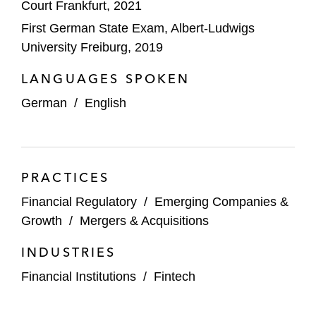
Court Frankfurt, 2021
aufsichtsrechtlichen und Compliance-
First German State Exam, Albert-Ludwigs
Fragen.
University Freiburg, 2019
Hg Capital – Aufsichtsrechtliche Beratung
LANGUAGES SPOKEN
in Bezug auf die Beteiligung an Mobility
Concept, einem deutschen
German
/
English
Finanzdienstleistungsinstitut.
Activant Capital:
Serie-A-Finanzierungsrunde für
PRACTICES
WorkMotion.
Financial Regulatory
/
Emerging Companies &
Growth
/
Mergers & Acquisitions
Series-D-Finanzierungsrunde für
Celonis.
INDUSTRIES
Internationaler Venture Capital / Growth
Financial Institutions
/
Fintech
Fonds – Verschiedene Investments in
deutsche Unternehmen aus der