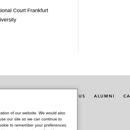
onal Court Frankfurt
versity
MEDIA CONTACTS
ABOUT US
ALUMNI
C
ation of our website. We would also
 use our site so we can continue to
 cookie to remember your preferences.