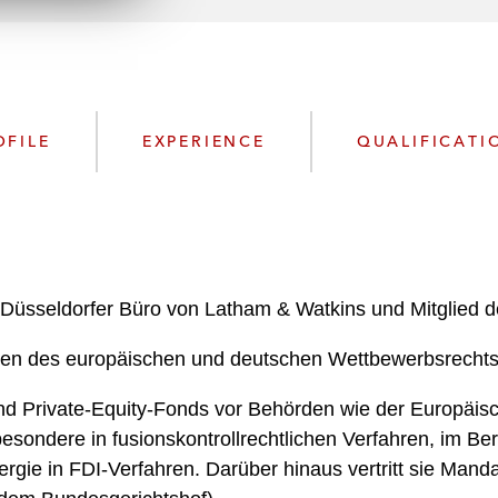
n
l
o
a
d
OFILE
EXPERIENCE
QUALIFICATI
 Düsseldorfer Büro von Latham & Watkins und Mitglied de
hen des europäischen und deutschen Wettbewerbsrechts s
 und Private-Equity-Fonds vor Behörden wie der Europä
besondere in fusionskontrollrechtlichen Verfahren, im 
rgie in FDI-Verfahren. Darüber hinaus vertritt sie Man