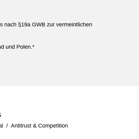
ts nach §19a GWB zur vermeintlichen
nd und Polen.*
S
al
/
Antitrust & Competition