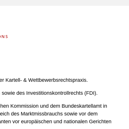
e
s
ONS
r Kartell- & Wettbewerbsrechtspraxis.
owie des Investitionskontrollrechts (FDI).
ischen Kommission und dem Bundeskartellamt in
Bereich des Marktmissbrauchs sowie vor dem
danten vor europäischen und nationalen Gerichten