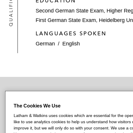
EDUCATION
Second German State Exam, Higher Regi
First German State Exam, Heidelberg Uni
LANGUAGES SPOKEN
German
/
English
NEWSROOM
OFFICES
SUBSCRIBE
The Cookies We Use
Latham & Watkins uses cookies which are essential for the oper
like to use analytics cookies to help us understand how visitors
L
L
L
L
L
improve it, but we will only do so with your consent. We use a