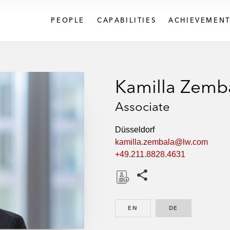
PEOPLE
CAPABILITIES
ACHIEVEMENT
Kamilla Zemb
Associate
Düsseldorf
kamilla.zembala@lw.com
+49.211.8828.4631
Share this pages
D
o
EN
ENGLISH
DE
GERMAN
w