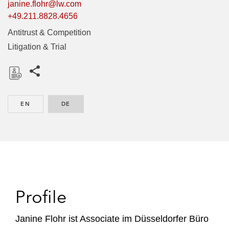
janine.flohr@lw.com
+49.211.8828.4656
Antitrust & Competition
Litigation & Trial
Share this pages
D
o
EN
ENGLISH
DE
GERMAN
w
n
l
o
a
d
Profile
Janine Flohr ist Associate im Düsseldorfer Büro