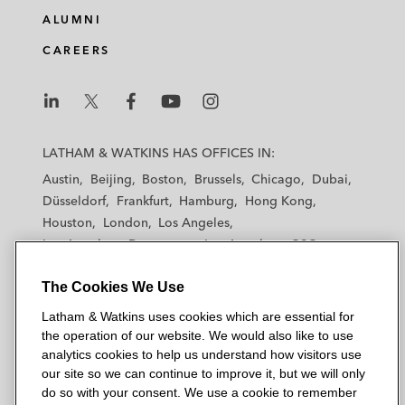
ALUMNI
CAREERS
L
L
L
L
L
a
a
a
a
a
LATHAM & WATKINS HAS OFFICES IN:
t
t
t
t
t
Austin
Beijing
Boston
Brussels
Chicago
Dubai
h
h
h
h
h
Düsseldorf
Frankfurt
Hamburg
Hong Kong
a
a
a
a
a
Houston
London
Los Angeles
m
m
m
m
m
Los Angeles — Downtown
Los Angeles — GSO
&
&
&
&
&
Madrid
Manchester — GSO
Milan
Munich
W
W
W
W
W
The Cookies We Use
New York
Orange County
Paris
Riyadh
a
a
a
a
a
San Diego
San Francisco
Seoul
Silicon Valley
Latham & Watkins uses cookies which are essential for
t
t
t
t
t
Singapore
Tel Aviv
Tokyo
Washington, D.C.
the operation of our website. We would also like to use
k
k
k
k
k
analytics cookies to help us understand how visitors use
i
i
i
i
i
our site so we can continue to improve it, but we will only
n
n
n
n
n
do so with your consent. We use a cookie to remember